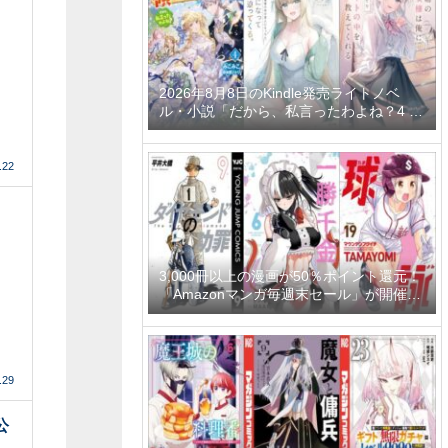
2026年8月8日のKindle発売ライトノベ
ル・小説「だから、私言ったわよね？4 ～
没落令嬢の案外楽しい領地改革～」「学園
一かわいい後輩の命の恩人になったら、通
い妻になって関係を迫ってくる。 2巻」
.22
「隣の席の聖女様は俺にこっそりスカート
の中を教えてくれる」など
3,000冊以上の漫画が50％ポイント還元！
「Amazonマンガ毎週末セール」が開催
中、終了予定日は8月9日！
.29
公