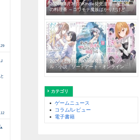
2026年8月7日のKindle発売漫画「魔王城
の料理番 ～コワモテ魔族ばかりだけど、
ホワイトな職場です～ 6巻」「魔女と傭兵
9巻」「信じていた仲間達にダンジョン奥
地で殺されかけたがギフト『無限ガチャ』
でレベル9999の仲間達を手に入れて元パ
ーティーメンバーと世界に復讐＆『ざま
ぁ！』します！ 23巻」など
.29
ス」
2026年8月7日のKindle発売ライトノベ
ル・小説「ソードアート・オンライン マ
テリアル1 シュガーリィ・デイズ」「デス
ると
ゲームに巻き込まれた山本さん、気ままに
ゲームバランスを崩壊させる 7巻」「男女
比1：5の世界でも普通に生きられると思
カテゴリ
った？6 ～激重感情な彼女たちが無自覚男
子に翻弄されたら～」など
ゲームニュース
コラム/レビュー
.12
電子書籍
ム