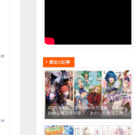
.20
最近の記事
2026年8月8日のKindle発売漫画「8歳から
始める魔法学 6巻」「きのした魔法工務店
異世界工法で最強の家づくりを 4巻」「迷
.14
宮狂走曲 3 ～エロゲ世界なのにエロそっ
ちのけでひたすら最強を目指すモブ転生者
～」など