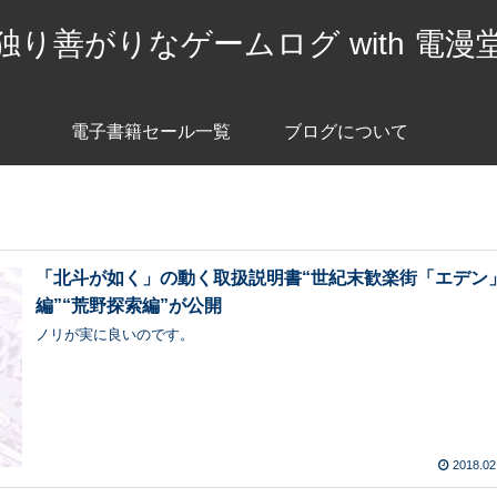
独り善がりなゲームログ with 電漫
電子書籍セール一覧
ブログについて
「北斗が如く」の動く取扱説明書“世紀末歓楽街「エデン
編”“荒野探索編”が公開
ノリが実に良いのです。
2018.02