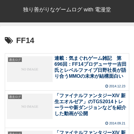
独り善がりなゲームログ with 電漫堂
FF14
連載：気まぐれゲーム雑記 第
過去ログ
696回：FF14プロデューサー吉田
氏とレベルファイブ日野社長が語
り合うMMOの未来が結構面白い
2014.12.23
「ファイナルファンタジーXIV 新
過去ログ
生エオルゼア」のTGS2014トレ
ーラーや新ダンジョンなどを紹介
した動画が公開
2014.09.21
「ファイナルファンタジーXIV 新
過去ログ