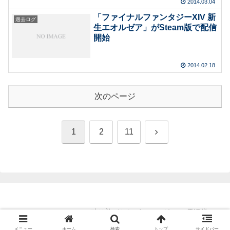
2014.03.04
「ファイナルファンタジーXIV 新
過去ログ
生エオルゼア」がSteam版で配信
開始
2014.02.18
次のページ
次
1
2
11
へ
Copyright © 2011-2026 独り善がりなゲームログ with 電漫堂 All
Rights Reserved.
メニュー
ホーム
検索
トップ
サイドバー