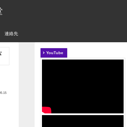
堂
連絡先
な
YouTube
05.15