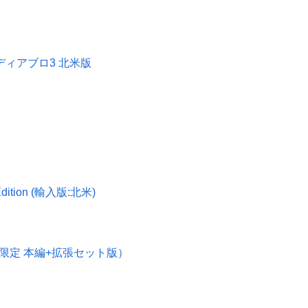
inment ディアブロ3 北米版
s Edition (輸入版:北米)
格限定 本編+拡張セット版）