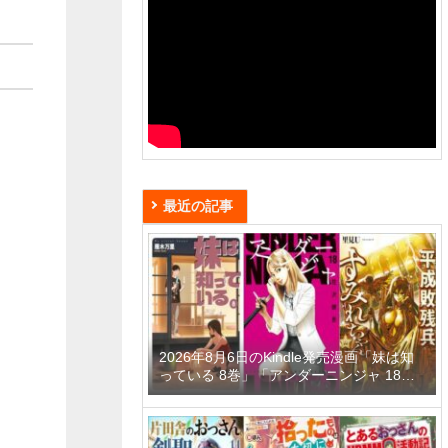
最近の記事
2026年8月6日のKindle発売漫画「妹は知
っている 8巻」「アンダーニンジャ 18
巻」「平成敗残兵すみれちゃん 11巻」な
ど