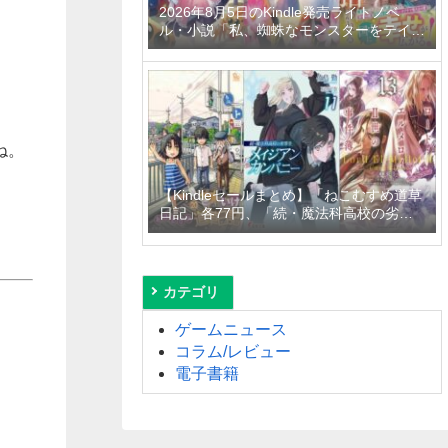
2026年8月5日のKindle発売ライトノベ
ル・小説「私、蜘蛛なモンスターをテイム
したので、スパイダーシルクで裁縫を頑張
ります！ 4巻」「異世界居酒屋「げん」三
杯目」「転生したらひとりぼっちだった
私、最強国の冷徹大公に拾われる～不愛想
な最強保護者のもとで、稀代の才能が花開
きました～」など
ね。
【Kindleセールまとめ】「ねこむすめ道草
日記」各77円、「続・魔法科高校の劣等
生 メイジアン・カンパニー」99円～
50%off、「ロード・エルメロイＩＩ世の
事件簿」110円～50%offなど
カテゴリ
ゲームニュース
コラム/レビュー
電子書籍