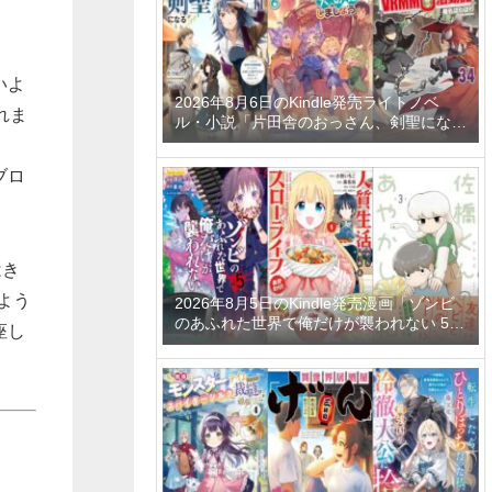
いよ
2026年8月6日のKindle発売ライトノベ
れま
ル・小説「片田舎のおっさん、剣聖になる
11 ～ただの田舎の剣術師範だったのに、
大成した弟子たちが俺を放ってくれない件
ブロ
～」「拾ったものは大切にしましょう ～
子狼に気に入られた男の転移物語～ 6巻」
「とあるおっさんのVRMMO活動記 34
巻」など
はき
よう
2026年8月5日のKindle発売漫画「ゾンビ
のあふれた世界で俺だけが襲われない 5
座し
巻」「人質生活から始めるスローライフ
おかわり！ 1巻」「佐橋くんのあやかし日
和 3巻」など