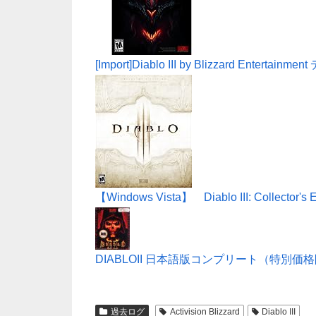
[Import]Diablo III by Blizzard Enterta
【Windows Vista】 Diablo III: Collector'
DIABLOII 日本語版コンプリート（特別価
過去ログ
Activision Blizzard
Diablo III