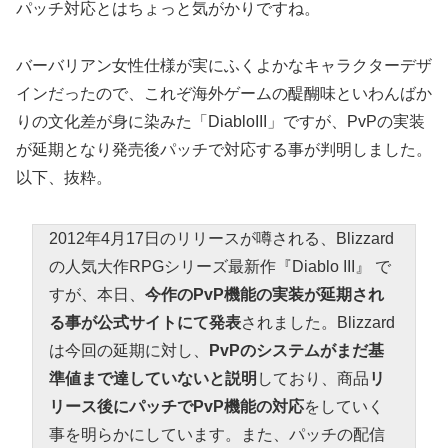
パッチ対応とはちょっと気がかりですね。
バーバリアン女性仕様が実にふくよかなキャラクターデザ
インだったので、これぞ海外ゲームの醍醐味といわんばか
りの文化差が身に染みた「DiabloIII」ですが、PvPの実装
が延期となり発売後パッチで対応する事が判明しました。
以下、抜粋。
2012年4月17日のリリースが噂される、Blizzard
の人気大作RPGシリーズ最新作『Diablo III』 で
すが、本日、
今作のPvP機能の実装が延期され
る事が公式サイトにて発表
されました。Blizzard
は今回の延期に対し、
PvPのシステムがまだ基
準値まで達していないと説明
しており、商品
リ
リース後にパッチでPvP機能の対応
をしていく
事を明らかにしています。また、パッチの配信