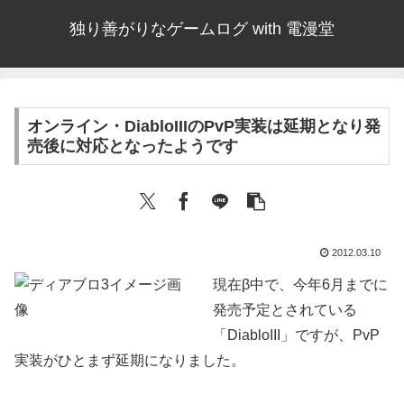
独り善がりなゲームログ with 電漫堂
オンライン・DiabloIIIのPvP実装は延期となり発
売後に対応となったようです
2012.03.10
現在β中で、今年6月までに
発売予定とされている
「DiabloIII」ですが、PvP
実装がひとまず延期になりました。