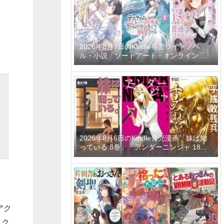
ーティーメンバーと世界に復讐＆『ざま
ぁ！』します！ 23巻」など
2026年8月7日のKindle発売ライトノベ
ル・小説「ソードアート・オンライン マ
テリアル1 シュガーリィ・デイズ」「デス
ゲームに巻き込まれた山本さん、気ままに
ゲームバランスを崩壊させる 7巻」「男女
比1：5の世界でも普通に生きられると思
った？6 ～激重感情な彼女たちが無自覚男
子に翻弄されたら～」など
2026年8月6日のKindle発売漫画「妹は知
っている 8巻」「アンダーニンジャ 18
巻」「平成敗残兵すみれちゃん 11巻」な
ど
アク
ック