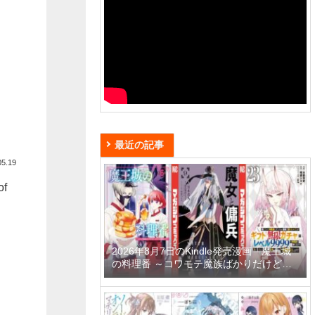
最近の記事
05.19
f
2026年8月7日のKindle発売漫画「魔王城
の料理番 ～コワモテ魔族ばかりだけど、
ホワイトな職場です～ 6巻」「魔女と傭兵
9巻」「信じていた仲間達にダンジョン奥
地で殺されかけたがギフト『無限ガチャ』
でレベル9999の仲間達を手に入れて元パ