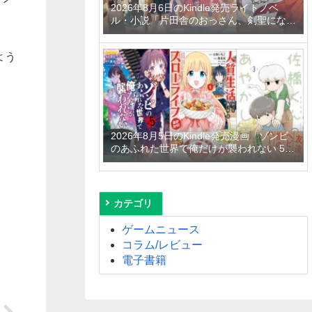
2026年8月6日のKindle発売ライトノベ
ル・小説「片田舎のおっさん、剣聖になる
11 ～ただの田舎の剣術師範だったのに、
大成した弟子たちが俺を放ってくれない件
よう
～」「拾ったものは大切にしましょう ～
子狼に気に入られた男の転移物語～ 6巻」
「とあるおっさんのVRMMO活動記 34
巻」など
2026年8月5日のKindle発売漫画「ゾンビ
のあふれた世界で俺だけが襲われない 5
巻」「人質生活から始めるスローライフ
おかわり！ 1巻」「佐橋くんのあやかし日
和 3巻」など
カテゴリ
ゲームニュース
コラム/レビュー
電子書籍