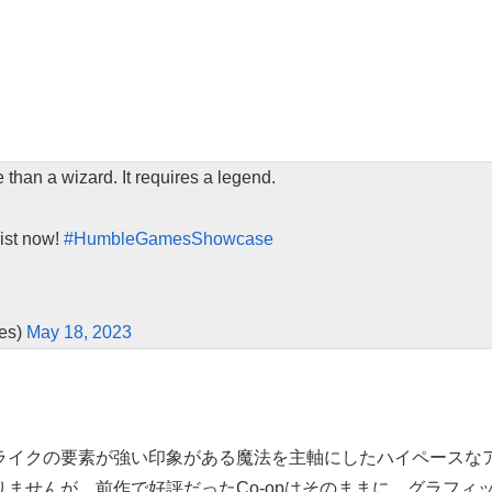
than a wizard. It requires a legend.
ist now!
#HumbleGamesShowcase
es)
May 18, 2023
ライクの要素が強い印象がある魔法を主軸にしたハイペースな
ませんが、前作で好評だったCo-opはそのままに、グラフィ