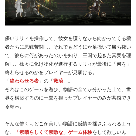
儚いリリィを操作して、彼女を護りながら向かってくる穢
者たちに悪戦苦闘し、それでもどうにか足掻いて勝ち抜い
て、彼らに何があったのかを知り、王国で起きた真実を理
解し、徐々に化け物化が進行するリリィが最後に「何を」
終わらせるのかをプレイヤーが見届ける。
「
終わらせる者
」の「
救済
」。
それはこのゲームを遊び、物語の全てが分かった上で、世
界を構築するのに一翼を担ったプレイヤーのみが共感でき
る結末。
そんな儚くもどこか美しい物語に感情を揺さぶられるよう
な、
「素晴らしくて素敵な」ゲーム体験
をして欲しいん