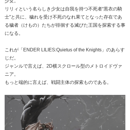
少女。
リリィという名らしき少女は自我を持つ不死者“黒衣の騎
士”と共に、穢れを受け不死のなれ果てとなった存在であ
る穢者（けもの）たちが徘徊する滅びた王国を探索する事
になる。
これが「ENDER LILIES:Quietus of the Knights」のあらす
じだ。
ジャンルで言えば、2D横スクロール型のメトロイドヴァ
ニア。
もっと端的に言えば、戦闘主体の探索ものである。