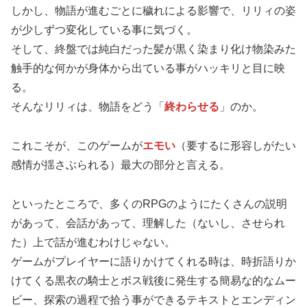
しかし、物語が進むごとに穢れによる影響で、リリィの姿
が少しずつ変化している事に気づく。
そして、終盤では純白だった髪が黒く染まり化け物染みた
触手的な何かが身体から出ている事がハッキリと目に映
る。
そんなリリィは、物語をどう「
終わらせる
」のか。
これこそが、このゲームが
エモい
（要するに形容しがたい
感情が揺さぶられる）最大の部分と言える。
といったところで、多くのRPGのようにたくさんの説明
があって、会話があって、理解した（ないし、させられ
た）上で話が進むわけじゃない。
ゲームがプレイヤーに語りかけてくれる時は、時折語りか
けてくる黒衣の騎士とボス戦後に発生する簡易な的なムー
ビー、探索の過程で拾う事ができるテキストとエンディン