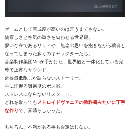
ゲームとして完成度が高いのは言うまでもない。
物寂しさと空気の重さを匂わせる世界観。
儚い存在であるリリィや、無念の思いを抱きながら穢者と
なってしまった多くのキャラクターたち。
音楽制作集団Miliが手がけた、世界観と一体化している完
璧で上質なサウンド。
必要最低限しか語らないストーリー。
手に汗握る難易度のボス戦。
ストレスにならないリスタート。
どれを取っても
メトロイドヴァニアの教科書みたいに丁寧
な作り
で、素晴らしかった。
もちろん、不満がある事も否定はしない。