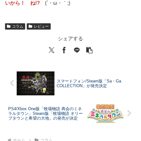
いから！ ね!?
(´・ω・｀;)
コラム
レビュー
シェアする
スマートフォン/Steam版「Sa・Ga
COLLECTION」が発売決定
PS4/Xbox One版「牧場物語 再会のミネ
ラルタウン」Steam版「牧場物語 オリー
ブタウンと希望の大地」の発売が決定
ホーム
コラム