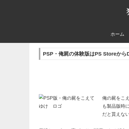
ホーム
PSP・俺屍の体験版はPS Store
俺の屍をこ
も製品版時
だと貰えな