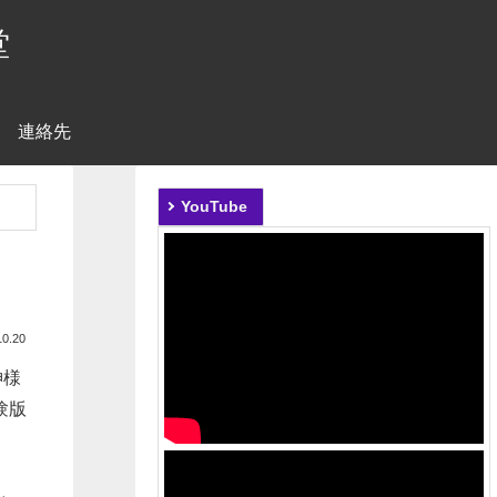
堂
連絡先
YouTube
10.20
神様
験版