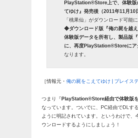
PlayStation®Store
てゆけ』発売後（2011年11月10日予
「桃果仙」がダウンロード可能に
◆ダウンロード版『俺の屍を越え
体験版データを所有し、製品版『俺
に、再度PlayStation®Store
なります。
［情報元・
俺の屍をこえてゆけ | プレイ
つまり『
PlayStation®Store経由で
なっています。ついでに、PC経由でDLする場合
ように明記されています。というわけで、今か
ウンロードするようにしましょう！