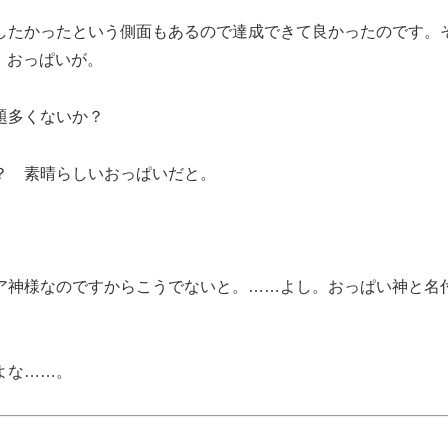
したかったという側面もあるので達成できて良かったのです。
。おっぱいが。
題多くないか？
？ 素晴らしいおっぱいだと。
ア神様なのですからこうでないと。……よし。おっぱい神と名
よな……。