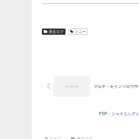
過去ログ
ソニー
マルチ・セインツロウザ
PSP・シャイニング
ホーム
過去ログ