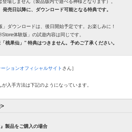
は登場しません（製品版内で遊べる神様となります）。
版）発売日以降に、ダウンロード可能となる特典です。
験版」ダウンロードは、後日開始予定です。お楽しみに！
on®Store体験版」の試遊内容は同じです。
様「桃果仙」” 特典はつきません。予めご了承ください。
ステーションオフィシャルサイト
さん］
んが入手方法は下記のようになっています。
>
け』製品をご購入の場合