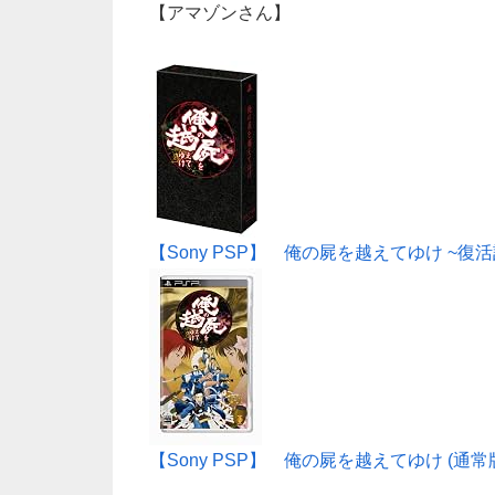
【アマゾンさん】
【Sony PSP】 俺の屍を越えてゆけ ~復
【Sony PSP】 俺の屍を越えてゆけ (通常