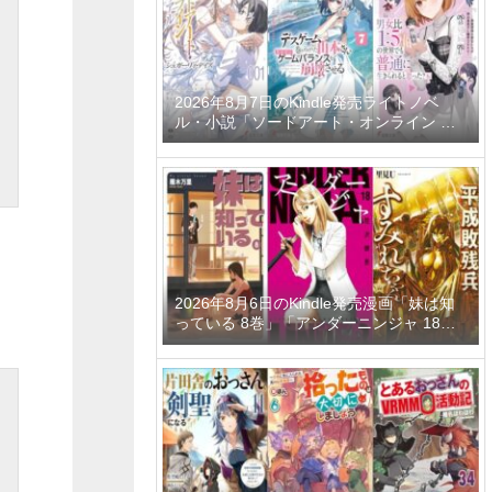
ーティーメンバーと世界に復讐＆『ざま
ぁ！』します！ 23巻」など
2026年8月7日のKindle発売ライトノベ
ル・小説「ソードアート・オンライン マ
テリアル1 シュガーリィ・デイズ」「デス
ゲームに巻き込まれた山本さん、気ままに
ゲームバランスを崩壊させる 7巻」「男女
比1：5の世界でも普通に生きられると思
った？6 ～激重感情な彼女たちが無自覚男
子に翻弄されたら～」など
2026年8月6日のKindle発売漫画「妹は知
っている 8巻」「アンダーニンジャ 18
巻」「平成敗残兵すみれちゃん 11巻」な
ど