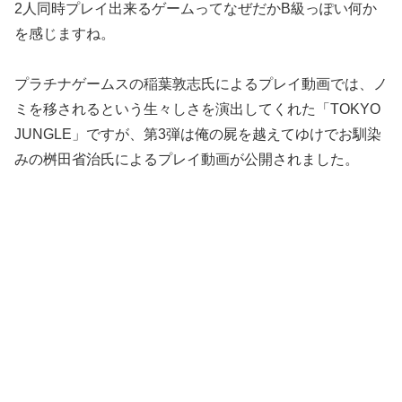
2人同時プレイ出来るゲームってなぜだかB級っぽい何か
を感じますね。
プラチナゲームスの稲葉敦志氏によるプレイ動画では、ノ
ミを移されるという生々しさを演出してくれた「TOKYO
JUNGLE」ですが、第3弾は俺の屍を越えてゆけでお馴染
みの桝田省治氏によるプレイ動画が公開されました。