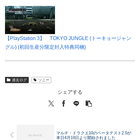
【PlayStation 3】 TOKYO JUNGLE (トーキョージャン
グル) (初回生産分限定封入特典同梱)
過去ログ
ソニー
シェアする
マルチ・ドラクエ10のベータテスト2.0が
本日4月19日より開始されました