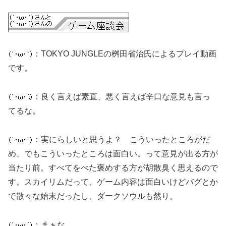
：TOKYO JUNGLEの桝田省治氏によるプレイ動画
です。
：良く言えば素直、悪く言えば辛口な意見も言っ
てるな。
：実にらしいと思うよ？ こういったところがだ
め、でもこういったところは面白い。って意見が出る方が
当たり前。すべてをべた褒めする方が胡散臭く思えるので
す。スカイリムだって、ゲーム内容は面白いけどバグとか
で散々な始末だったし、ダークソウルも然り。
：まぁな。