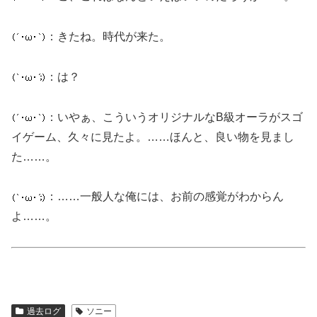
：きたね。時代が来た。
：は？
：いやぁ、こういうオリジナルなB級オーラがスゴ
イゲーム、久々に見たよ。……ほんと、良い物を見まし
た……。
：……一般人な俺には、お前の感覚がわからん
よ……。
過去ログ
ソニー