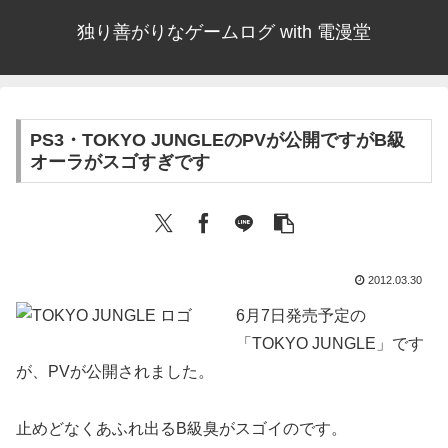
独り善がりなゲームログ with 電漫堂
PS3・TOKYO JUNGLEのPVが公開ですがB級
オーラがスゴすぎです
2012.03.30
6月7日発売予定の
「TOKYO JUNGLE」です
が、PVが公開されました。
止めどなくあふれ出るB級臭がスゴイのです。