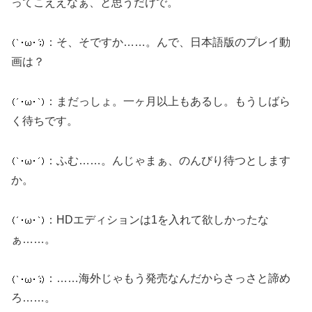
ってこええなぁ、と思うだけで。
：そ、そですか……。んで、日本語版のプレイ動
画は？
：まだっしょ。一ヶ月以上もあるし。もうしばら
く待ちです。
：ふむ……。んじゃまぁ、のんびり待つとします
か。
：HDエディションは1を入れて欲しかったな
ぁ……。
：……海外じゃもう発売なんだからさっさと諦め
ろ……。