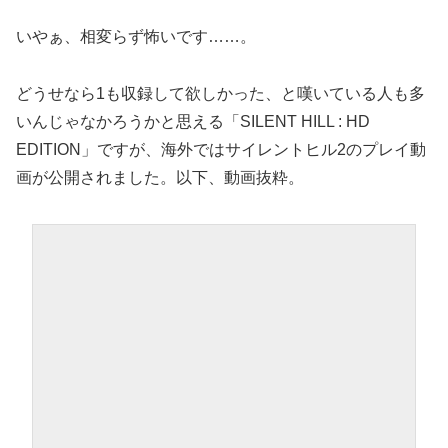
いやぁ、相変らず怖いです……。
どうせなら1も収録して欲しかった、と嘆いている人も多
いんじゃなかろうかと思える「SILENT HILL : HD
EDITION」ですが、海外ではサイレントヒル2のプレイ動
画が公開されました。以下、動画抜粋。