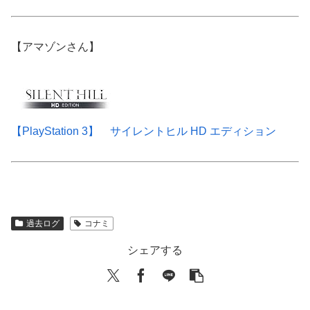
【アマゾンさん】
【PlayStation 3】 サイレントヒル HD エディション
過去ログ
コナミ
シェアする