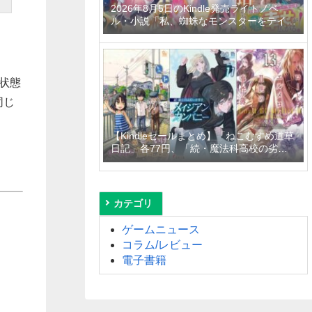
2026年8月5日のKindle発売ライトノベ
ル・小説「私、蜘蛛なモンスターをテイム
したので、スパイダーシルクで裁縫を頑張
ります！ 4巻」「異世界居酒屋「げん」三
杯目」「転生したらひとりぼっちだった
私、最強国の冷徹大公に拾われる～不愛想
状態
な最強保護者のもとで、稀代の才能が花開
きました～」など
同じ
【Kindleセールまとめ】「ねこむすめ道草
日記」各77円、「続・魔法科高校の劣等
生 メイジアン・カンパニー」99円～
50%off、「ロード・エルメロイＩＩ世の
事件簿」110円～50%offなど
カテゴリ
ゲームニュース
コラム/レビュー
電子書籍