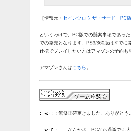
［情報元・
セインツロウ ザ・サード PC
というわけで、PC版での懸案事項であっ
での発売となります。PS3/360版はす
仕様でプレイしたい方はアマゾンの予約も
アマゾンさんは
こちら
。
：無修正確定きました。ありがとう
：……なんかさ。PCなら過激でも