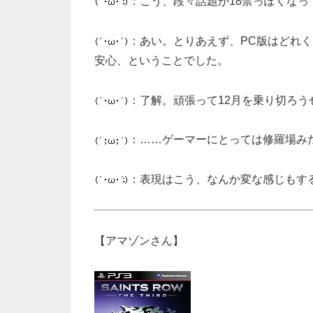
：こう、段々話題が18禁っぽくな
：あい。とりあえず、PC版はどれ
安心、ということでした。
：了解。頑張って12月を乗り切ろう
：……ゲーマーにとっては修羅場み
：表現はこう、なんか変な感じもす
【アマゾンさん】