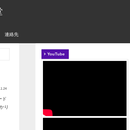
堂
連絡先
YouTube
11.24
ード
かり