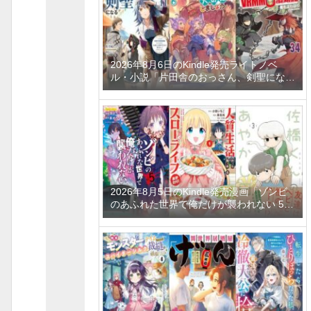
2026年8月6日のKindle発売ライトノベ
ル・小説「片田舎のおっさん、剣聖になる
11 ～ただの田舎の剣術師範だったのに、
大成した弟子たちが俺を放ってくれない件
～」「拾ったものは大切にしましょう ～
子狼に気に入られた男の転移物語～ 6巻」
「とあるおっさんのVRMMO活動記 34
巻」など
2026年8月5日のKindle発売漫画「ゾンビ
のあふれた世界で俺だけが襲われない 5
巻」「人質生活から始めるスローライフ
おかわり！ 1巻」「佐橋くんのあやかし日
和 3巻」など