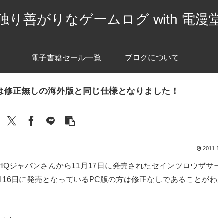
独り善がりなゲームログ with 電漫
電子書籍セール一覧
ブログについて
ドは修正無しの海外版と同じ仕様となりました！
2011.
0はTHQジャパンさんから11月17日に発売されたセインツロウザサ
月16日に発売となっているPC版の方は修正なしであることがわ