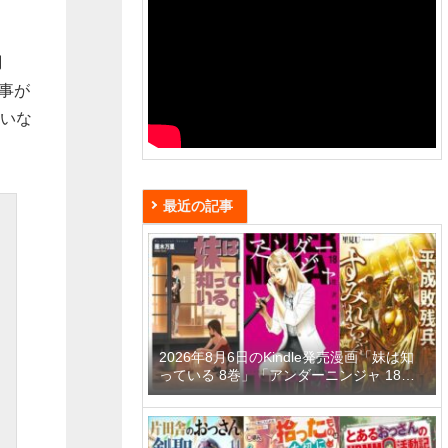
調
事が
ていな
最近の記事
2026年8月6日のKindle発売漫画「妹は知
っている 8巻」「アンダーニンジャ 18
巻」「平成敗残兵すみれちゃん 11巻」な
ど