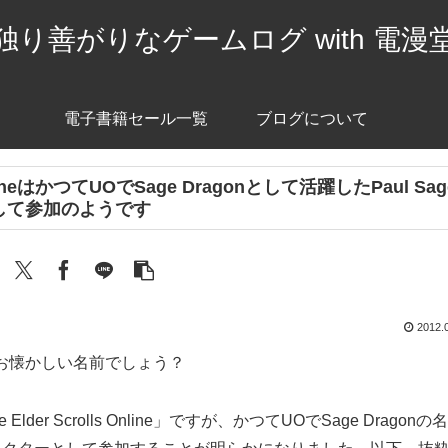
独り善がりなゲームログ with 電漫
電子書籍セール一覧
ブログについて
nlineはかつてUOでSage Dragonとして活躍したPaul Sag
して参加のようです
2012.
お懐かしい名前でしょう？
er Scrolls Online」ですが、かつてUOでSage Dragonの