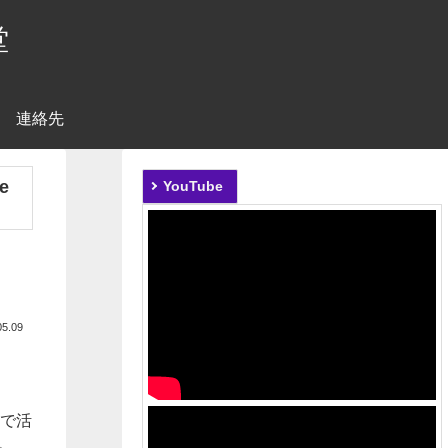
堂
連絡先
e
YouTube
05.09
名で活