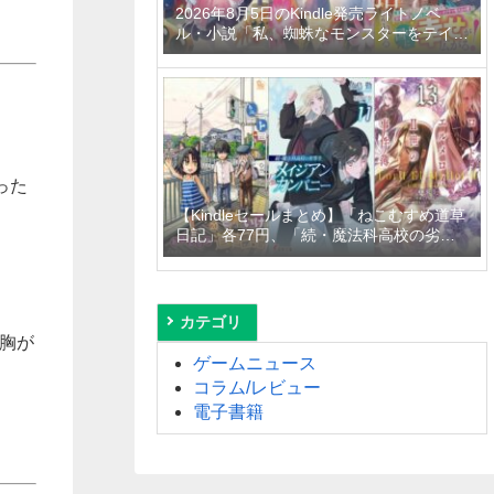
2026年8月5日のKindle発売ライトノベ
ル・小説「私、蜘蛛なモンスターをテイム
したので、スパイダーシルクで裁縫を頑張
ります！ 4巻」「異世界居酒屋「げん」三
杯目」「転生したらひとりぼっちだった
私、最強国の冷徹大公に拾われる～不愛想
な最強保護者のもとで、稀代の才能が花開
きました～」など
だった
【Kindleセールまとめ】「ねこむすめ道草
日記」各77円、「続・魔法科高校の劣等
生 メイジアン・カンパニー」99円～
50%off、「ロード・エルメロイＩＩ世の
事件簿」110円～50%offなど
カテゴリ
胸が
ゲームニュース
コラム/レビュー
電子書籍