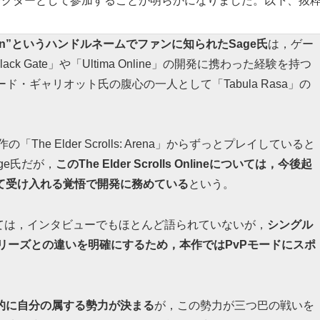
ディレクターとして参加することが明らかになりました。以下、抜
 Dragon”というハンドルネームでファンに知られたSage氏
は，ゲー
 Black Gate」や「Ultima Online」の開発に携わった経験を持つ
ード・ギャリオット氏の腹心の一人として「Tabula Rasa」の
1作の「The Elder Scrolls: Arena」からずっとプレイしていると
ge氏だが，
このThe Elder Scrolls Onlineについては，今後起
て受け入れる覚悟で開発に務めている
という。
eの詳細については，インタビューでもほとんど語られていないが，
シングル
リーズとの違いを明確にするため，本作ではPvPモードにスポ
的に自分の属する勢力が決まる
が，この勢力が三つ巴の戦いを