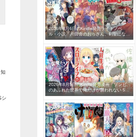
2026年8月6日のKindle発売ライトノベ
ル・小説「片田舎のおっさん、剣聖になる
11 ～ただの田舎の剣術師範だったのに、
大成した弟子たちが俺を放ってくれない件
～」「拾ったものは大切にしましょう ～
子狼に気に入られた男の転移物語～ 6巻」
「とあるおっさんのVRMMO活動記 34
巻」など
も知
2026年8月5日のKindle発売漫画「ゾンビ
のあふれた世界で俺だけが襲われない 5
巻」「人質生活から始めるスローライフ
Sシ
おかわり！ 1巻」「佐橋くんのあやかし日
和 3巻」など
。