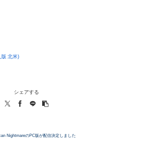
輸入版 北米)
シェアする
erican NightmareのPC版が配信決定しました