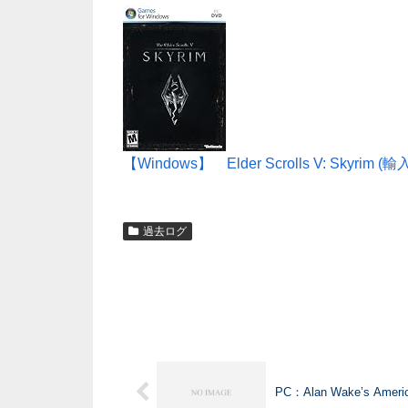
【Windows】 Elder Scrolls V: Skyrim (
過去ログ
PC：Alan Wake’s Am