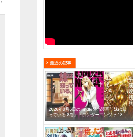
粋。
最近の記事
2026年8月6日のKindle発売漫画「妹は知
っている 8巻」「アンダーニンジャ 18
巻」「平成敗残兵すみれちゃん 11巻」な
ど