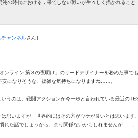
混沌の時代における，果てしない戦いが生々しく描かれること
orksチャンネル
さん］
ィマ オンライン 第３の夜明け」のリードデザイナーを務めた事で
不安になりそうな、複雑な気持ちになりますね……。
というのは、戦闘アクションが今一歩と言われている最近のTE
とは思いますが、世界的にはその方がウケが良いとは思います
は慣れた話でしょうから、余り関係ないかもしれませんが……。