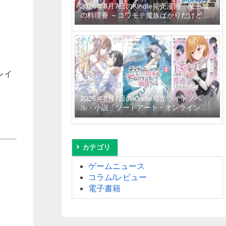
2026年8月7日のKindle発売漫画「魔王城
の料理番 ～コワモテ魔族ばかりだけど、
ホワイトな職場です～ 6巻」「魔女と傭兵
9巻」「信じていた仲間達にダンジョン奥
地で殺されかけたがギフト『無限ガチャ』
でレベル9999の仲間達を手に入れて元パ
ーティーメンバーと世界に復讐＆『ざま
ぁ！』します！ 23巻」など
レイ
2026年8月7日のKindle発売ライトノベ
ル・小説「ソードアート・オンライン マ
テリアル1 シュガーリィ・デイズ」「デス
ゲームに巻き込まれた山本さん、気ままに
ゲームバランスを崩壊させる 7巻」「男女
比1：5の世界でも普通に生きられると思
カテゴリ
った？6 ～激重感情な彼女たちが無自覚男
子に翻弄されたら～」など
ゲームニュース
コラム/レビュー
電子書籍