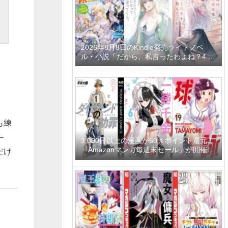
2026年8月8日のKindle発売ライトノベ
ル・小説「だから、私言ったわよね？4 ～
没落令嬢の案外楽しい領地改革～」「学園
一かわいい後輩の命の恩人になったら、通
い妻になって関係を迫ってくる。 2巻」
「隣の席の聖女様は俺にこっそりスカート
の中を教えてくれる」など
も練
 ―
3,000冊以上の漫画が50％ポイント還元！
「Amazonマンガ毎週末セール」が開催
だけ
中、終了予定日は8月9日！