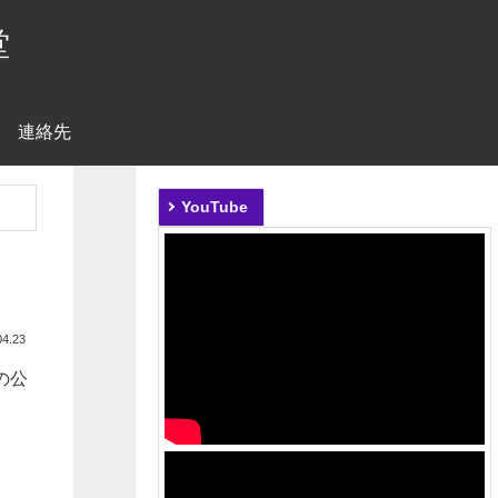
堂
連絡先
YouTube
04.23
の公