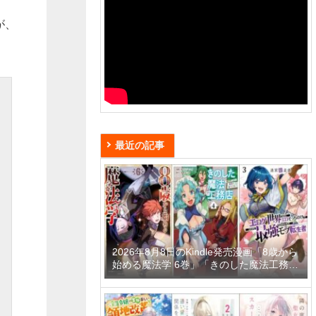
が、
最近の記事
2026年8月8日のKindle発売漫画「8歳から
始める魔法学 6巻」「きのした魔法工務店
異世界工法で最強の家づくりを 4巻」「迷
宮狂走曲 3 ～エロゲ世界なのにエロそっ
ちのけでひたすら最強を目指すモブ転生者
～」など