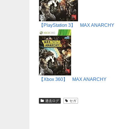
【PlayStation 3】 MAX ANARCHY
【Xbox 360】 MAX ANARCHY
過去ログ
セガ