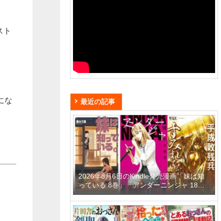
スト
にな
最近の記事
2026年8月6日のKindle発売漫画「妹は知
っている 8巻」「アンダーニンジャ 18
巻」「平成敗残兵すみれちゃん 11巻」な
ど