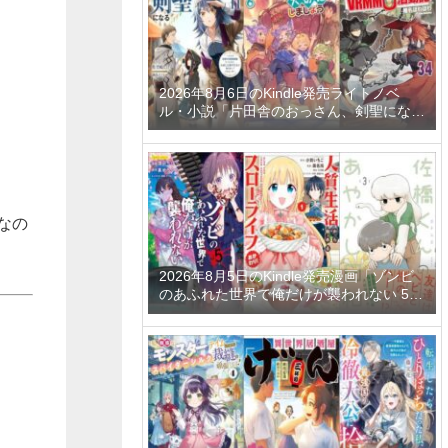
2026年8月6日のKindle発売ライトノベ
ル・小説「片田舎のおっさん、剣聖になる
11 ～ただの田舎の剣術師範だったのに、
大成した弟子たちが俺を放ってくれない件
～」「拾ったものは大切にしましょう ～
子狼に気に入られた男の転移物語～ 6巻」
「とあるおっさんのVRMMO活動記 34
巻」など
なの
2026年8月5日のKindle発売漫画「ゾンビ
のあふれた世界で俺だけが襲われない 5
巻」「人質生活から始めるスローライフ
おかわり！ 1巻」「佐橋くんのあやかし日
和 3巻」など