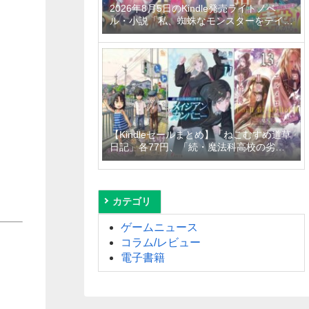
2026年8月5日のKindle発売ライトノベ
ル・小説「私、蜘蛛なモンスターをテイム
したので、スパイダーシルクで裁縫を頑張
ります！ 4巻」「異世界居酒屋「げん」三
杯目」「転生したらひとりぼっちだった
私、最強国の冷徹大公に拾われる～不愛想
な最強保護者のもとで、稀代の才能が花開
きました～」など
【Kindleセールまとめ】「ねこむすめ道草
日記」各77円、「続・魔法科高校の劣等
生 メイジアン・カンパニー」99円～
50%off、「ロード・エルメロイＩＩ世の
事件簿」110円～50%offなど
カテゴリ
ゲームニュース
コラム/レビュー
電子書籍