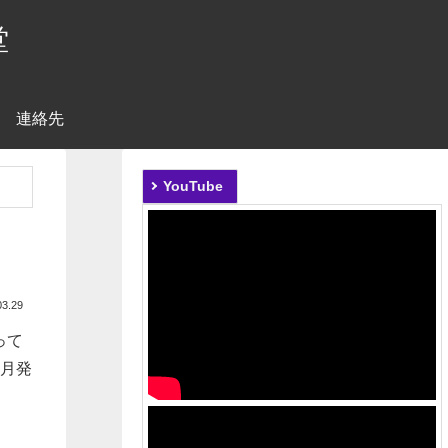
堂
連絡先
YouTube
03.29
って
7月発