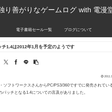
独り善がりなゲームログ with 電漫
電子書籍セール一覧
ブログについて
1.4は2012年1月を予定のようです
2011.
・ソフトワークスさんからPC/PS3/360ですでに発売されてい
m」ですが、次のパッチとなる1.4についての言及がありました。
。