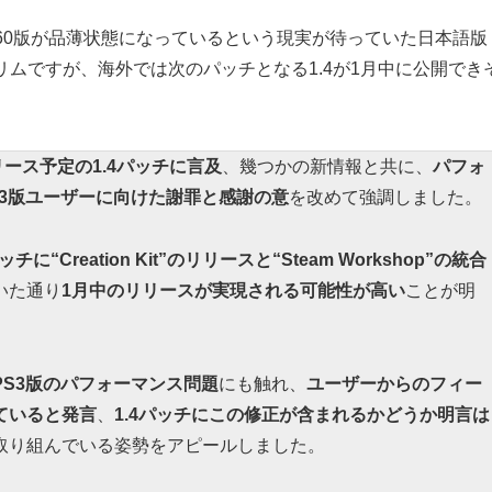
360版が品薄状態になっているという現実が待っていた日本語版
im」ことスカイリムですが、海外では次のパッチとなる1.4が1月中に公開で
リース予定の1.4パッチに言及
、幾つかの新情報と共に、
パフォ
3版ユーザーに向けた謝罪と感謝の意
を改めて強調しました。
ッチに“Creation Kit”のリリースと“Steam Workshop”の統合
いた通り
1月中のリリースが実現される可能性が高い
ことが明
S3版のパフォーマンス問題
にも触れ、
ユーザーからのフィー
ていると発言
、
1.4パッチにこの修正が含まれるかどうか明言は
取り組んでいる姿勢をアピールしました。