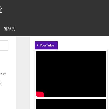
堂
連絡先
YouTube
12.27
る