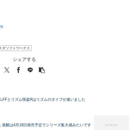
im
スダソフトワークス
シェアする
ズムFFとリズム怪盗Rはリズムのタイプが違いました
ム 覚醒は4月19日発売予定でシリーズ集大成みたいです