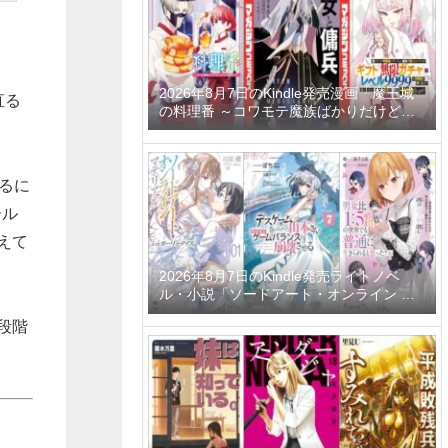
2026年8月7日のKindle発売漫画「魔王城
直る
の料理番 ～コワモテ魔族ばかりだけど、
ホワイトな職場です～ 6巻」「魔女と傭兵
9巻」「信じていた仲間達にダンジョン奥
地で殺されかけたがギフト『無限ガチャ』
でレベル9999の仲間達を手に入れて元パ
するに
ーティーメンバーと世界に復讐＆『ざま
ール
ぁ！』します！ 23巻」など
えて
2026年8月7日のKindle発売ライトノベ
ル・小説「ソードアート・オンライン マ
テリアル1 シュガーリィ・デイズ」「デス
段階
ゲームに巻き込まれた山本さん、気ままに
ゲームバランスを崩壊させる 7巻」「男女
比1：5の世界でも普通に生きられると思
った？6 ～激重感情な彼女たちが無自覚男
子に翻弄されたら～」など