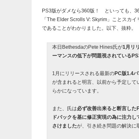
PS3版がダメなら360版！ といっても、
「The Elder Scrolls V: Skyr
であることがわかりました。以下、抜粋。
本日BethesdaのPete Hines氏が
1月リ
ーマンスの低下が問題視されているPS
1月にリリースされる最新の
PC版1.4パ
が含まれると明言、以前から予定して
らかになっています。
また、氏は
必ず改善出来ると断言したP
ドバックを基に修正実現の為に注力し
さけました
が、引き続き問題の解決に