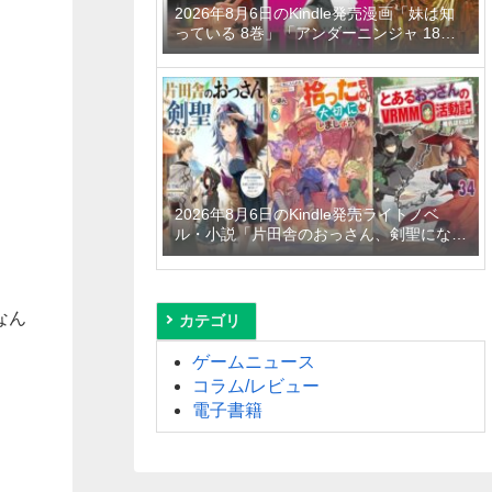
2026年8月6日のKindle発売漫画「妹は知
っている 8巻」「アンダーニンジャ 18
巻」「平成敗残兵すみれちゃん 11巻」な
ど
2026年8月6日のKindle発売ライトノベ
ル・小説「片田舎のおっさん、剣聖になる
11 ～ただの田舎の剣術師範だったのに、
大成した弟子たちが俺を放ってくれない件
～」「拾ったものは大切にしましょう ～
子狼に気に入られた男の転移物語～ 6巻」
なん
カテゴリ
「とあるおっさんのVRMMO活動記 34
巻」など
ゲームニュース
コラム/レビュー
電子書籍