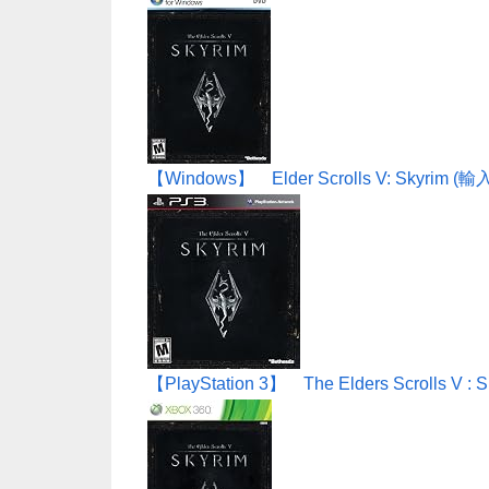
【Windows】 Elder Scrolls V: Skyrim (
【PlayStation 3】 The Elders Scrolls V : S