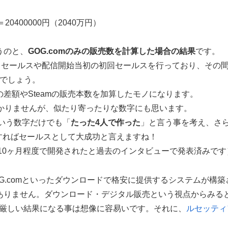
20400000円（2040万円）
うのと、
GOG.comのみの販売数を計算した場合の結果
です。
約で割り引きセールスや配信開始当初の初回セールスを行っており、その
るでしょう。
差額やSteamの販売本数を加算したモノになります。
はわかりませんが、似たり寄ったりな数字にも思います。
という数字だけでも「
たった4人で作った
」と言う事を考え、さ
慮すればセールスとして大成功と言えますね！
4人、期間は10ヶ月程度で開発されたと過去のインタビューで発表済みです
OG.comといったダウンロードで格安に提供するシステムが構築
ありません。ダウンロード・デジタル販売という視点からみる
は厳しい結果になる事は想像に容易いです。それに、
ルセッティ