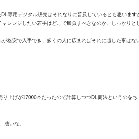
といったDL専用デジタル販売はそれなりに普及しているとも思います
チャレンジしたい若手はどこで勝負すべきなのか、しっかりと
ムが格安で入手でき、多くの人に広まればそれに越した事はな
OG.comの売り上げが17000本だったので計算しつつDL商法というのを
か。凄いな。