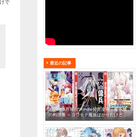
わけで
最近の記事
2026年8月7日のKindle発売漫画「魔王城
の料理番 ～コワモテ魔族ばかりだけど、
ホワイトな職場です～ 6巻」「魔女と傭兵
9巻」「信じていた仲間達にダンジョン奥
地で殺されかけたがギフト『無限ガチャ』
でレベル9999の仲間達を手に入れて元パ