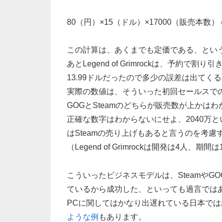
80（円）×15（ドル）×17000（販売本数）＝
この計算は、あくまでも定価である、とい
あとLegend of Grimrockは、予
13.99ドルだったので多少の誤差は出てく
実際の数値は、そういった初回セールスでの
GOGとSteamのどちらが販売数が上か
正確な数字はわからないにせよ、2040万
はSteamの売り上げもあると言うのを考
（Legend of Grimrockは開発は
こういったビジネスモデルは、SteamやG
ているから成功した、といっても過言では
PCに関してはかなり出遅れている日本で
ような例
もあります。