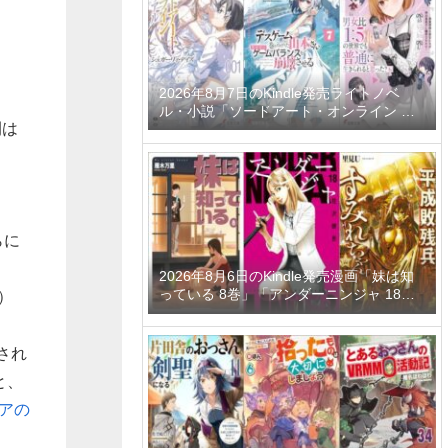
ーティーメンバーと世界に復讐＆『ざま
ぁ！』します！ 23巻」など
2026年8月7日のKindle発売ライトノベ
ル・小説「ソードアート・オンライン マ
間は
テリアル1 シュガーリィ・デイズ」「デス
ゲームに巻き込まれた山本さん、気ままに
ゲームバランスを崩壊させる 7巻」「男女
比1：5の世界でも普通に生きられると思
った？6 ～激重感情な彼女たちが無自覚男
子に翻弄されたら～」など
らに
2026年8月6日のKindle発売漫画「妹は知
っている 8巻」「アンダーニンジャ 18
）
巻」「平成敗残兵すみれちゃん 11巻」な
ど
され
と、
アの