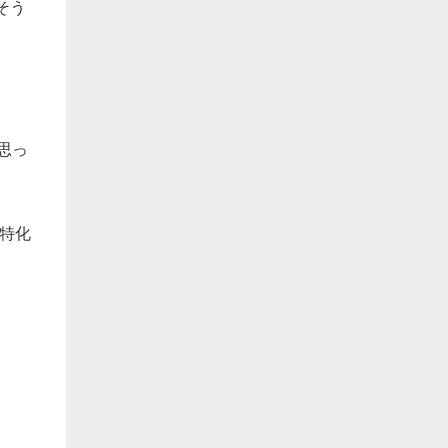
そう
思っ
特化