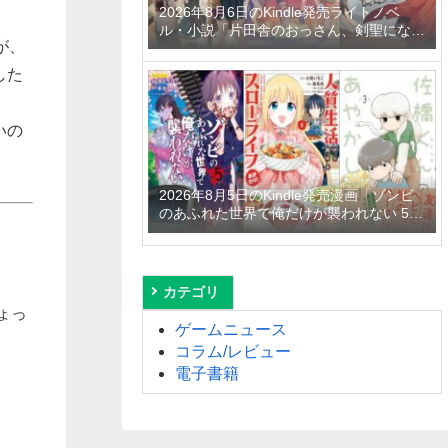
2026年8月6日のKindle発売ライトノベ
ル・小説「片田舎のおっさん、剣聖になる
が、
11 ～ただの田舎の剣術師範だったのに、
大成した弟子たちが俺を放ってくれない件
した
～」「拾ったものは大切にしましょう ～
子狼に気に入られた男の転移物語～ 6巻」
「とあるおっさんのVRMMO活動記 34
いの
巻」など
2026年8月5日のKindle発売漫画「ゾンビ
のあふれた世界で俺だけが襲われない 5
巻」「人質生活から始めるスローライフ
おかわり！ 1巻」「佐橋くんのあやかし日
和 3巻」など
カテゴリ
ちょっ
ゲームニュース
コラム/レビュー
電子書籍