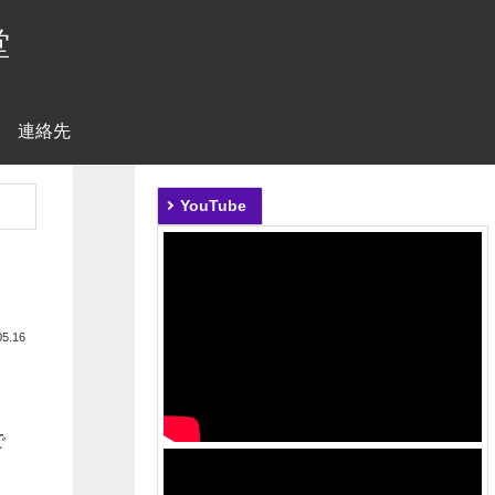
堂
連絡先
YouTube
05.16
で