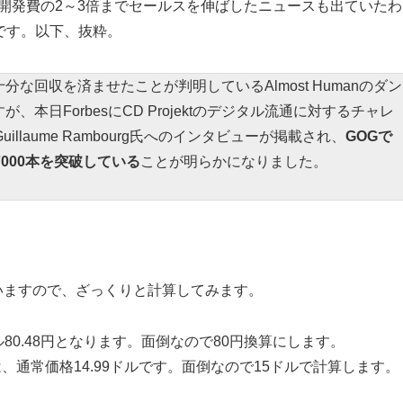
は開発費の2～3倍までセールスを伸ばしたニュースも出ていた
です。以下、抜粋。
分な回収を済ませたことが判明しているAlmost Humanのダン
k」ですが、本日ForbesにCD Projektのデジタル流通に対するチャレ
laume Rambourg氏へのインタビューが掲載され、
GOGで
1万7000本を突破している
ことが明らかになりました。
思いますので、ざっくりと計算してみます。
ドル80.48円となります。面倒なので80円換算にします。
rockは、通常価格14.99ドルです。面倒なので15ドルで計算します。