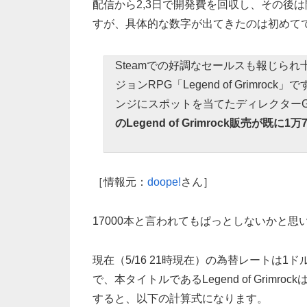
配信から2,3日で開発費を回収し、その後
すが、具体的な数字が出てきたのは初めて
Steamでの好調なセールスも報じられ十
ジョンRPG「Legend of Grimroc
ンジにスポットを当てたディレクターGuil
のLegend of Grimrock販売が既に
［情報元：
doope!
さん］
17000本と言われてもぱっとしないかと
現在（5/16 21時現在）の為替レートは1
で、本タイトルであるLegend of Grim
すると、以下の計算式になります。