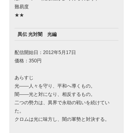
難易度
★★
異伝 光対闇 光編
配信開始日：2012年5月17日
価格：350円
あらすじ
光――人々を守り、平和へ導くもの。
闇――光と対になり、相反するもの。
二つの勢力は、異界で永劫の戦いを続けてい
た。
クロムは光に味方し、闇の軍勢と対決する。