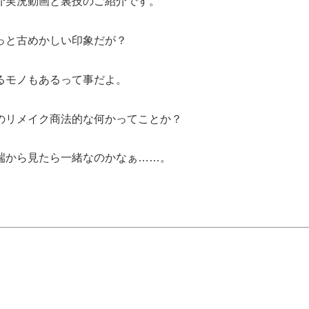
介実況動画と裏技のご紹介です。
っと古めかしい印象だが？
るモノもあるって事だよ。
のリメイク商法的な何かってことか？
端から見たら一緒なのかなぁ……。