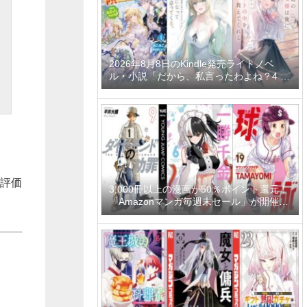
2026年8月8日のKindle発売ライトノベ
ル・小説「だから、私言ったわよね？4 ～
没落令嬢の案外楽しい領地改革～」「学園
一かわいい後輩の命の恩人になったら、通
い妻になって関係を迫ってくる。 2巻」
「隣の席の聖女様は俺にこっそりスカート
の中を教えてくれる」など
。評価
3,000冊以上の漫画が50％ポイント還元！
「Amazonマンガ毎週末セール」が開催
中、終了予定日は8月9日！