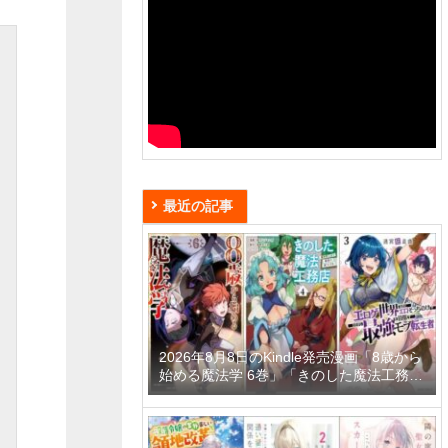
最近の記事
2026年8月8日のKindle発売漫画「8歳から
始める魔法学 6巻」「きのした魔法工務店
異世界工法で最強の家づくりを 4巻」「迷
宮狂走曲 3 ～エロゲ世界なのにエロそっ
ちのけでひたすら最強を目指すモブ転生者
～」など