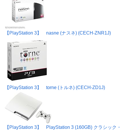
【PlayStation 3】 nasne (ナスネ) (CECH-ZNR1J)
【PlayStation 3】 torne (トルネ) (CECH-ZD1J)
【PlayStation 3】 PlayStation 3 (160GB) クラシック・