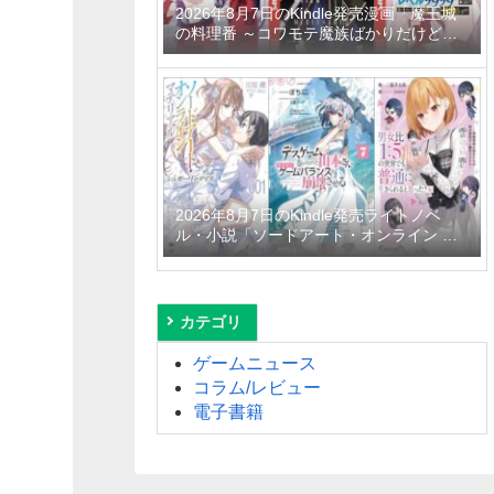
2026年8月7日のKindle発売漫画「魔王城
の料理番 ～コワモテ魔族ばかりだけど、
ホワイトな職場です～ 6巻」「魔女と傭兵
9巻」「信じていた仲間達にダンジョン奥
地で殺されかけたがギフト『無限ガチャ』
でレベル9999の仲間達を手に入れて元パ
ーティーメンバーと世界に復讐＆『ざま
ぁ！』します！ 23巻」など
2026年8月7日のKindle発売ライトノベ
ル・小説「ソードアート・オンライン マ
テリアル1 シュガーリィ・デイズ」「デス
ゲームに巻き込まれた山本さん、気ままに
ゲームバランスを崩壊させる 7巻」「男女
比1：5の世界でも普通に生きられると思
カテゴリ
った？6 ～激重感情な彼女たちが無自覚男
子に翻弄されたら～」など
ゲームニュース
コラム/レビュー
電子書籍