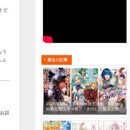
 ど
もう
しょ
最近の記事
2026年8月8日のKindle発売漫画「8歳から
始める魔法学 6巻」「きのした魔法工務店
うお話
異世界工法で最強の家づくりを 4巻」「迷
宮狂走曲 3 ～エロゲ世界なのにエロそっ
ちのけでひたすら最強を目指すモブ転生者
～」など