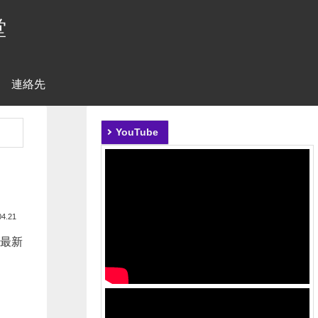
堂
連絡先
YouTube
04.21
ズ最新