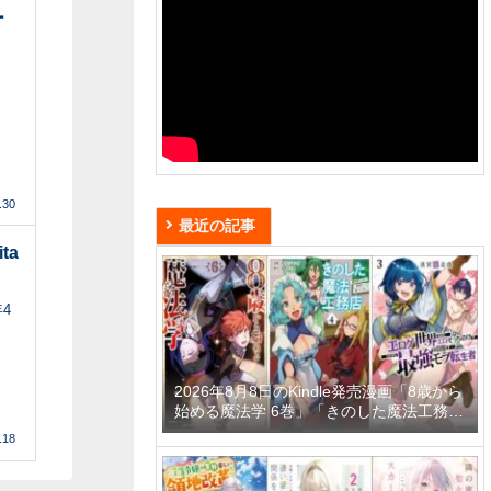
ー
.30
最近の記事
ta
4
2026年8月8日のKindle発売漫画「8歳から
始める魔法学 6巻」「きのした魔法工務店
異世界工法で最強の家づくりを 4巻」「迷
.18
宮狂走曲 3 ～エロゲ世界なのにエロそっ
ちのけでひたすら最強を目指すモブ転生者
～」など