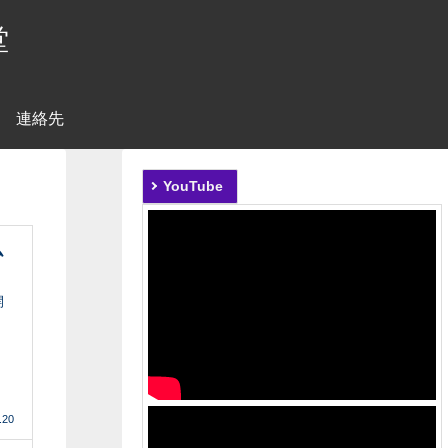
堂
連絡先
YouTube
ム
開
.20