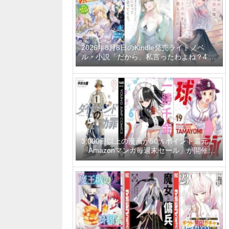
2026年8月8日のKindle発売ライトノベ
ル・小説「だから、私言ったわよね？4 ～
没落令嬢の案外楽しい領地改革～」「学園
一かわいい後輩の命の恩人になったら、通
い妻になって関係を迫ってくる。 2巻」
「隣の席の聖女様は俺にこっそりスカート
の中を教えてくれる」など
3,000冊以上の漫画が50％ポイント還元！
「Amazonマンガ毎週末セール」が開催
中、終了予定日は8月9日！