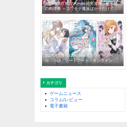
2026年8月7日のKindle発売漫画「魔王城
の料理番 ～コワモテ魔族ばかりだけど、
ホワイトな職場です～ 6巻」「魔女と傭兵
9巻」「信じていた仲間達にダンジョン奥
地で殺されかけたがギフト『無限ガチャ』
でレベル9999の仲間達を手に入れて元パ
ーティーメンバーと世界に復讐＆『ざま
ぁ！』します！ 23巻」など
2026年8月7日のKindle発売ライトノベ
ル・小説「ソードアート・オンライン マ
テリアル1 シュガーリィ・デイズ」「デス
ゲームに巻き込まれた山本さん、気ままに
ゲームバランスを崩壊させる 7巻」「男女
比1：5の世界でも普通に生きられると思
カテゴリ
った？6 ～激重感情な彼女たちが無自覚男
子に翻弄されたら～」など
ゲームニュース
コラム/レビュー
電子書籍