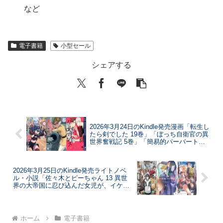
など
電子書籍
小型セール
シェアする
2026年3月24日のKindle発売漫画「転生し
たら剣でした 19巻」「ぼっち自衛官の異
世界奮戦記 5巻」「簡易的パーバートロ
マンス 7巻」など
2026年3月25日のKindle発売ライトノベ
ル・小説「佐々木とピーちゃん 13 異世
界の大帝国に忍び込んだ女児が、イケオ
ジ軍団を踏み台にして権謀術数 ～王宮侍
女モノ、逆ハー溺愛ファンタジーRTA！
～」「Re：ゼロから始める異世界生活 44
巻」「地味なおじさん、実は英雄でし
ホーム
電子書籍
た。 5（上） ～自覚がないまま無双して