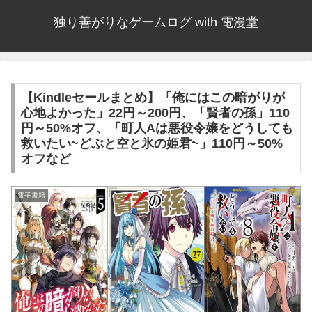
独り善がりなゲームログ with 電漫堂
【Kindleセールまとめ】「俺にはこの暗がりが
心地よかった」22円～200円、「賢者の孫」110
円～50%オフ、「町人Aは悪役令嬢をどうしても
救いたい~どぶと空と氷の姫君~」110円～50%
オフなど
電子書籍