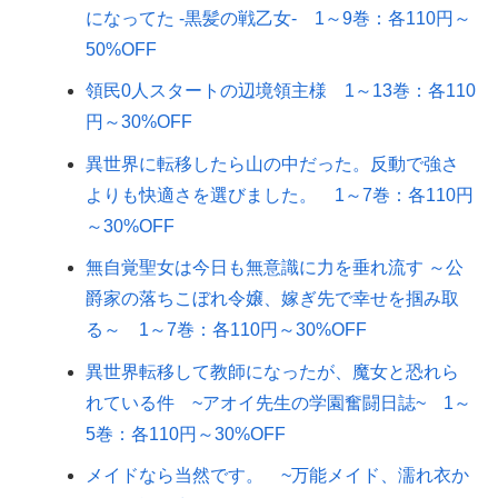
になってた -黒髪の戦乙女- 1～9巻：各110円～
50%OFF
領民0人スタートの辺境領主様 1～13巻：各110
円～30%OFF
異世界に転移したら山の中だった。反動で強さ
よりも快適さを選びました。 1～7巻：各110円
～30%OFF
無自覚聖女は今日も無意識に力を垂れ流す ～公
爵家の落ちこぼれ令嬢、嫁ぎ先で幸せを掴み取
る～ 1～7巻：各110円～30%OFF
異世界転移して教師になったが、魔女と恐れら
れている件 ~アオイ先生の学園奮闘日誌~ 1～
5巻：各110円～30%OFF
メイドなら当然です。 ~万能メイド、濡れ衣か