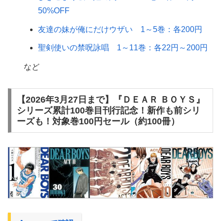
50%OFF
友達の妹が俺にだけウザい 1～5巻：各200円
聖剣使いの禁呪詠唱 1～11巻：各22円～200円
など
【2026年3月27日まで】『ＤＥＡＲ ＢＯＹＳ』
シリーズ累計100巻目刊行記念！新作も前シリ
ーズも！対象巻100円セール（約100冊）