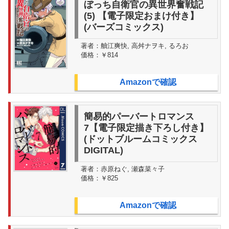
ぼっち自衛官の異世界奮戦記
(5) 【電子限定おまけ付き】
(バーズコミックス)
著者：
舳江爽快, 高舛ナヲキ, るろお
価格：
￥814
Amazonで確認
簡易的パーバートロマンス
7【電子限定描き下ろし付き】
(ドットブルームコミックス
DIGITAL)
著者：
赤原ねぐ, 瀬森菜々子
価格：
￥825
Amazonで確認