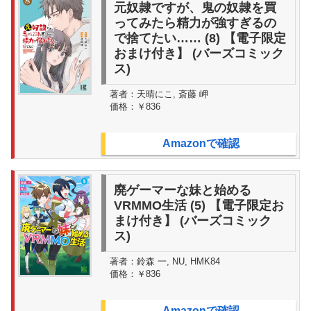
元奴隷ですが、鬼の奴隷を買
ってみたら精力が強すぎるの
で捨てたい…… (8) 【電子限定
おまけ付き】 (バーズコミック
ス)
著者：
天晴にこ, 斎藤 岬
価格：
￥836
Amazonで確認
廃ゲーマーな妹と始める
VRMMO生活 (5) 【電子限定お
まけ付き】 (バーズコミック
ス)
著者：
鈴森 一, NU, HMK84
価格：
￥836
Amazonで確認