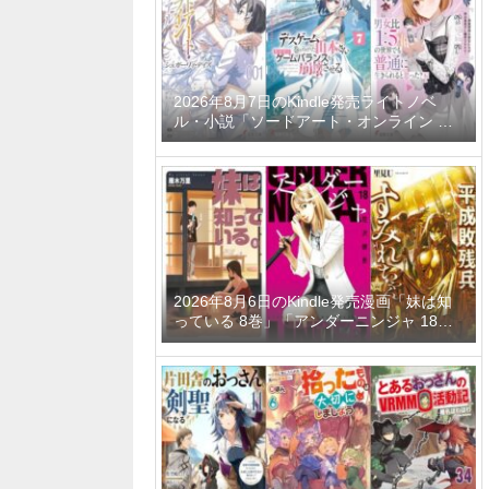
ーティーメンバーと世界に復讐＆『ざま
ぁ！』します！ 23巻」など
2026年8月7日のKindle発売ライトノベ
ル・小説「ソードアート・オンライン マ
テリアル1 シュガーリィ・デイズ」「デス
ゲームに巻き込まれた山本さん、気ままに
ゲームバランスを崩壊させる 7巻」「男女
比1：5の世界でも普通に生きられると思
った？6 ～激重感情な彼女たちが無自覚男
子に翻弄されたら～」など
2026年8月6日のKindle発売漫画「妹は知
っている 8巻」「アンダーニンジャ 18
巻」「平成敗残兵すみれちゃん 11巻」な
ど