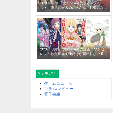
2026年8月6日のKindle発売ライトノベ
ル・小説「片田舎のおっさん、剣聖になる
11 ～ただの田舎の剣術師範だったのに、
大成した弟子たちが俺を放ってくれない件
～」「拾ったものは大切にしましょう ～
子狼に気に入られた男の転移物語～ 6巻」
「とあるおっさんのVRMMO活動記 34
巻」など
2026年8月5日のKindle発売漫画「ゾンビ
のあふれた世界で俺だけが襲われない 5
巻」「人質生活から始めるスローライフ
おかわり！ 1巻」「佐橋くんのあやかし日
和 3巻」など
カテゴリ
ゲームニュース
コラム/レビュー
電子書籍