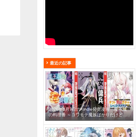
最近の記事
2026年8月7日のKindle発売漫画「魔王城
の料理番 ～コワモテ魔族ばかりだけど、
ホワイトな職場です～ 6巻」「魔女と傭兵
9巻」「信じていた仲間達にダンジョン奥
地で殺されかけたがギフト『無限ガチャ』
でレベル9999の仲間達を手に入れて元パ