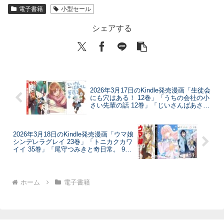
電子書籍
小型セール
シェアする
2026年3月17日のKindle発売漫画「生徒会
にも穴はある！ 12巻」「うちの会社の小
さい先輩の話 12巻」「じいさんばあさん
若返る 9巻」など
2026年3月18日のKindle発売漫画「ウマ娘
シンデレラグレイ 23巻」「トニカクカワ
イイ 35巻」「尾守つみきと奇日常。 9
巻」など
ホーム
電子書籍