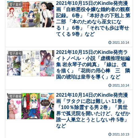
2021年10月15日のKindle発売漫
電子書籍
画「自称悪役令嬢な婚約者の観察
記録。 6巻」「本好きの下剋上 第
二部 「本のためなら巫女にな
る！」 6巻」「それでも歩は寄せ
てくる 9巻」など
2021.10.14
2021年10月15日のKindle発売ラ
電子書籍
イトノベル・小説「虚構推理短編
集 岩永琴子の純真」「線は、僕
を描く」「花街の用心棒 三 隣
国の琥珀は皇帝を導く」など
2021.10.14
2021年10月14日のKindle発売漫
電子書籍
画「ヲタクに恋は難しい 11巻」
「100％除霊する男 2巻」「異世
界で孤児院を開いたけど、なぜか
誰一人巣立とうとしない件 5巻」
など
2021.10.13