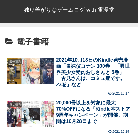
独り善がりなゲームログ with 電漫堂
電子書籍
2021年10月18日のKindle発売漫
電子書籍
画「名探偵コナン 100巻」「異世
界美少女受肉おじさんと 5巻」
「古見さんは、コミュ症です。
23巻」など
2021.10.17
20,000冊以上を対象に最大
電子書籍
70%OFFになる「Kindle本ストア
9周年キャンペーン」が開催、期
間は10月28日まで
2021.10.15