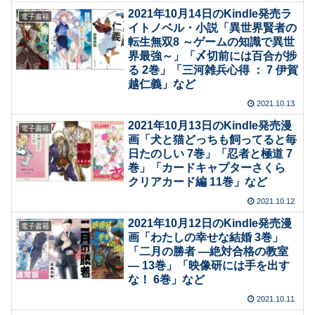
2021年10月14日のKindle発売ラ
電子書籍
イトノベル・小説「異世界賢者の
転生無双8 ～ゲームの知識で異世
界最強～」「〆切前には百合が捗
る 2巻」「三河雑兵心得 ： 7 伊賀
越仁義」など
2021.10.13
2021年10月13日のKindle発売漫
電子書籍
画「犬と猫どっちも飼ってると毎
日たのしい 7巻」「忍者と極道 7
巻」「カードキャプターさくら
クリアカード編 11巻」など
2021.10.12
2021年10月12日のKindle発売漫
電子書籍
画「わたしの幸せな結婚 3巻」
「二月の勝者 ―絶対合格の教室
― 13巻」「映像研には手を出す
な！ 6巻」など
2021.10.11