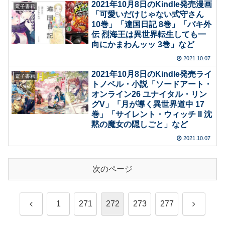
2021年10月8日のKindle発売漫画
電子書籍
「可愛いだけじゃない式守さん
10巻」「違国日記 8巻」「バキ外
伝 烈海王は異世界転生しても一
向にかまわんッッ 3巻」など
2021.10.07
2021年10月8日のKindle発売ライ
電子書籍
トノベル・小説「ソードアート・
オンライン26 ユナイタル・リン
グV」「月が導く異世界道中 17
巻」「サイレント・ウィッチ II 沈
黙の魔女の隠しごと」など
2021.10.07
次のページ
前
次
1
271
272
273
277