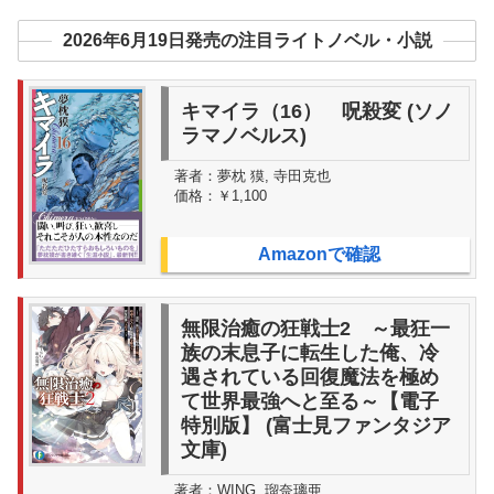
2026年6月19日発売の注目ライトノベル・小説
キマイラ（16） 呪殺変 (ソノ
ラマノベルス)
著者：
夢枕 獏, 寺田克也
価格：
￥1,100
Amazonで確認
無限治癒の狂戦士2 ～最狂一
族の末息子に転生した俺、冷
遇されている回復魔法を極め
て世界最強へと至る～【電子
特別版】 (富士見ファンタジア
文庫)
著者：
WING, 瑠奈璃亜