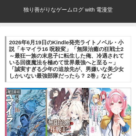
独り善がりなゲームログ with 電漫堂
2026年6月19日のKindle発売ライトノベル・小
説「キマイラ16 呪殺変」「無限治癒の狂戦士2
～最狂一族の末息子に転生した俺、冷遇されて
いる回復魔法を極めて世界最強へと至る～」
「誠実すぎる少年の追放先が、男嫌いな美少女
しかいない最強部隊だったら？ 2巻」など
電子書籍