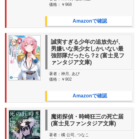
価格：
￥968
Amazonで確認
誠実すぎる少年の追放先が、
男嫌いな美少女しかいない最
強部隊だったら？2 (富士見フ
ァンタジア文庫)
著者：
神月, あび
価格：
￥902
Amazonで確認
魔術探偵・時崎狂三の死亡届
(富士見ファンタジア文庫)
著者：
橘 公司, つなこ