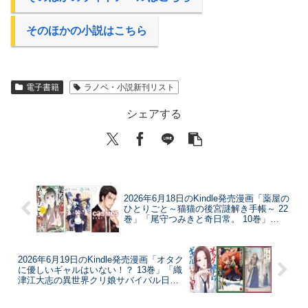
そのほかの小説はこちら
電子書籍
ラノベ・小説新刊リスト
シェアする
2026年6月18日のKindle発売漫画「薬屋の
ひとりごと～猫猫の後宮謎解き手帳～ 22
巻」「尾守つみきと奇日常。 10巻」
「COSMOS 9巻」など
2026年6月19日のKindle発売漫画「オタク
に優しいギャルはいない！？ 13巻」「織
津江大志の異世界クリ娘サバイバル日誌
12巻」「アルテ 22巻」など