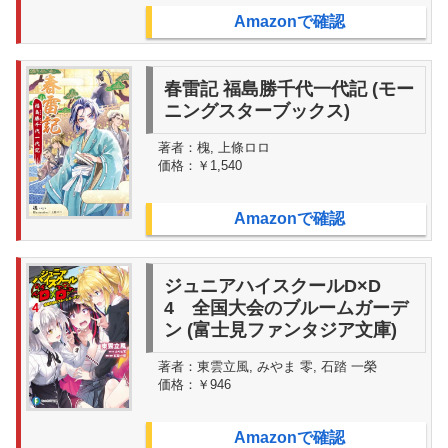
Amazonで確認
春雷記 福島勝千代一代記 (モー
ニングスターブックス)
著者：
槐, 上條ロロ
価格：
￥1,540
Amazonで確認
ジュニアハイスクールD×D
4 全国大会のブルームガーデ
ン (富士見ファンタジア文庫)
著者：
東雲立風, みやま 零, 石踏 一榮
価格：
￥946
Amazonで確認