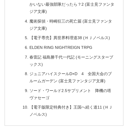
かいない最強部隊だったら？2 (富士見ファンタ
ジア文庫)
魔術探偵・時崎狂三の死亡届 (富士見ファンタ
ジア文庫)
【電子専売】異世界料理道38 (ＨＪノベルス)
ELDEN RING NIGHTREIGN TRPG
春雷記 福島勝千代一代記 (モーニングスターブ
ックス)
ジュニアハイスクールD×D 4 全国大会のブ
ルームガーデン (富士見ファンタジア文庫)
ソード・ワールド2.5サプリメント 降機の塔
ヴァセーゴ
【電子版限定特典付き】王国へ続く道11 (ＨＪ
ノベルス)