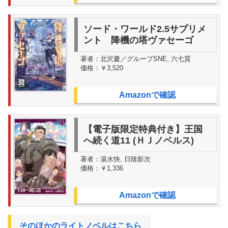
ソード・ワールド2.5サプリメ
ント 降機の塔ヴァセーゴ
著者：
北沢慶／グループSNE, 六七質
価格：
￥3,520
Amazonで確認
【電子版限定特典付き】王国
へ続く道11 (ＨＪノベルス)
著者：
湯水快, 日陰影次
価格：
￥1,336
Amazonで確認
そのほかのライトノベルはこちら