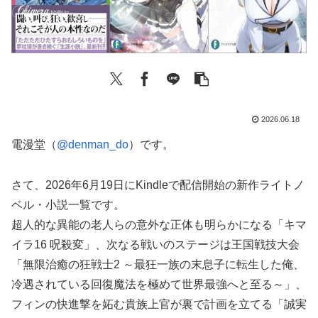
2026.06.18
電漫堂（
@denman_do
）です。
さて、2026年6月19日にKindleで配信開始の新作ライトノ
ベル・小説一覧です。
超人的な異能の老人らの意外な正体も明らかになる「キマ
イラ16 呪殺変」、次なる戦いのステージは王国戦技大会
「無限治癒の狂戦士2 ～最狂一族の末息子に転生した俺、
冷遇されている回復魔法を極めて世界最強へと至る～」、
フィンの快進撃を妬む貴族上官が裏で計画を立てる「誠実