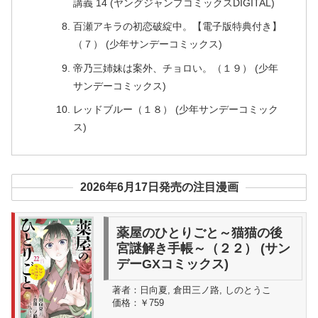
講義 14 (ヤングジャンプコミックスDIGITAL)
百瀬アキラの初恋破綻中。【電子版特典付き】
（７） (少年サンデーコミックス)
帝乃三姉妹は案外、チョロい。（１９） (少年
サンデーコミックス)
レッドブルー（１８） (少年サンデーコミック
ス)
2026年6月17日発売の注目漫画
薬屋のひとりごと～猫猫の後
宮謎解き手帳～（２２） (サン
デーGXコミックス)
著者：
日向夏, 倉田三ノ路, しのとうこ
価格：
￥759