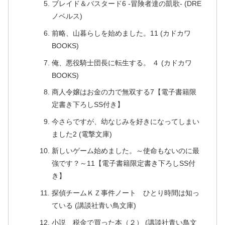
ブレイド＆バスタード6 -冒険者達の凱歌- (DRE
ノベルス)
前略、山暮らしを始めました。11 (カドカワ
BOOKS)
俺、悪役騎士団長に転生する。 ４ (カドカワ
BOOKS)
商人令嬢はお金の力で無双する7【電子書籍限
定書き下ろしSS付き】
今さらですが、幼なじみを好きになってしまい
ました2 (電撃文庫)
新しいゲーム始めました。～使命もないのに最
強です？～11【電子書籍限定書き下ろしSS付
き】
探偵チームＫＺ事件ノート ひとり時間は知っ
ている (講談社青い鳥文庫)
小説 税金で買った本（２） (講談社青い鳥文