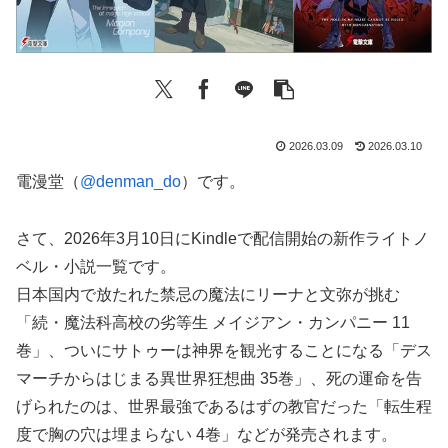
2026.03.09
2026.03.10
電漫堂（
@denman_do
）です。
さて、2026年3月10日にKindleで配信開始の新作ライトノ
ベル・小説一覧です。
日本国内で放たれた禁忌の魔法にリーナと文弥が挑む
「続・魔法科高校の劣等生 メイジアン・カンパニー 11
巻」、ついにサトゥーは神界を観光することになる「デス
マーチからはじまる異世界狂想曲 35巻」、死の運命を告
げられたのは、世界最強であるはずの教官だった「転生程
度で胸の穴は埋まらない 4巻」などが発売されます。