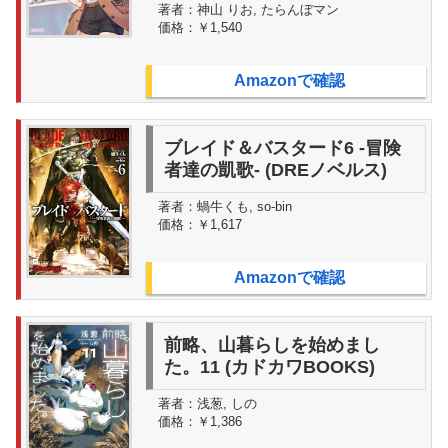
著者：
神山 りお, たらんぼマン
価格：
￥1,540
Amazonで確認
ブレイド＆バスタード6 -冒険
者達の凱歌- (DREノベルス)
著者：
蝸牛くも, so-bin
価格：
￥1,617
Amazonで確認
前略、山暮らしを始めまし
た。11 (カドカワBOOKS)
著者：
浅葱, しの
価格：
￥1,386