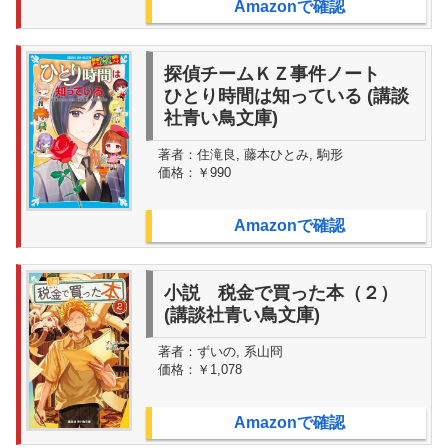
Amazonで確認
探偵チームＫＺ事件ノート
ひとり時間は知っている (講談
社青い鳥文庫)
著者：
住滝良, 藤本ひとみ, 駒形
価格：
￥990
Amazonで確認
小説 税金で買った本（２）
(講談社青い鳥文庫)
著者：
ずいの, 系山冏
価格：
￥1,078
Amazonで確認