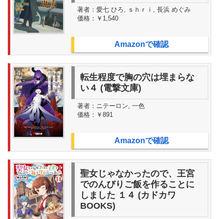
著者：
愛七 ひろ, ｓｈｒｉ, 長浜 めぐみ
価格：
￥1,540
Amazonで確認
転生程度で胸の穴は埋まらな
い４ (電撃文庫)
著者：
ニテーロン, 一色
価格：
￥891
Amazonで確認
聖女じゃなかったので、王宮
でのんびりご飯を作ることに
しました １４ (カドカワ
BOOKS)