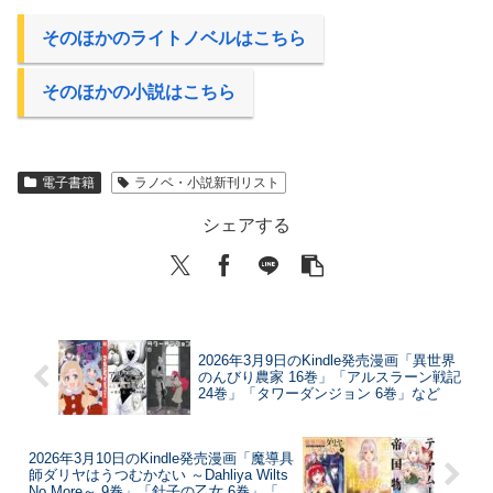
そのほかのライトノベルはこちら
そのほかの小説はこちら
電子書籍
ラノベ・小説新刊リスト
シェアする
2026年3月9日のKindle発売漫画「異世界
のんびり農家 16巻」「アルスラーン戦記
24巻」「タワーダンジョン 6巻」など
2026年3月10日のKindle発売漫画「魔導具
師ダリヤはうつむかない ～Dahliya Wilts
No More～ 9巻」「針子の乙女 6巻」「テ