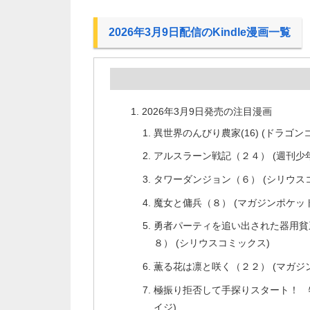
2026年3月9日配信のKindle漫画一覧
2026年3月9日発売の注目漫画
異世界のんびり農家(16) (ドラゴ
アルスラーン戦記（２４） (週刊少
タワーダンジョン（６） (シリウス
魔女と傭兵（８） (マガジンポケッ
勇者パーティを追い出された器用貧
８） (シリウスコミックス)
薫る花は凛と咲く（２２） (マガジ
極振り拒否して手探りスタート！ 特
イジ)