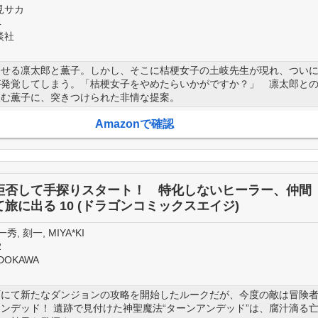
見サカ
4
談社
させる凛太郎と薫子。しかし、そこに桔梗女子の土岐先生が現れ、つい
が発覚してしまう。「桔梗女子をやめたらいかがですか？」 凛太郎と
望む薫子に、突きつけられた非情な提案。
Amazonで確認
拒否して手探りスタート！ 特化しないヒーラー、仲間
旅に出る 10 (ドラゴンコミックスエイジ)
秀, 刻一, MIYA*KI
2
DOKAWA
町にて新たなダンジョンの攻略を開始したルークだが、今度の敵は冒険
ンデッド！ 遺跡で見付けた神聖魔法“ターンアンデッド”は、腐汁滴る