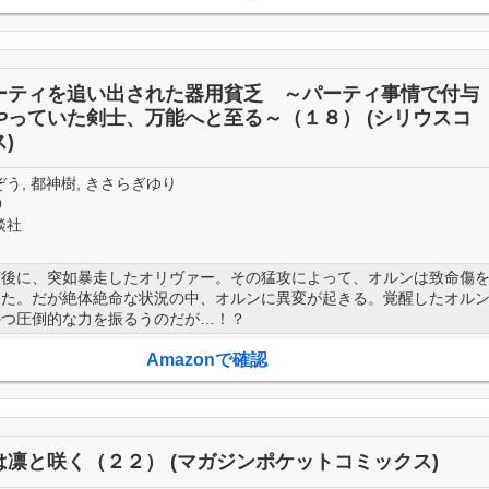
ーティを追い出された器用貧乏 ～パーティ事情で付与
やっていた剣士、万能へと至る～（１８） (シリウスコ
)
う, 都神樹, きさらぎゆり
9
談社
幕後に、突如暴走したオリヴァー。その猛攻によって、オルンは致命傷
った。だが絶体絶命な状況の中、オルンに異変が起きる。覚醒したオル
かつ圧倒的な力を振るうのだが…！？
Amazonで確認
は凛と咲く（２２） (マガジンポケットコミックス)