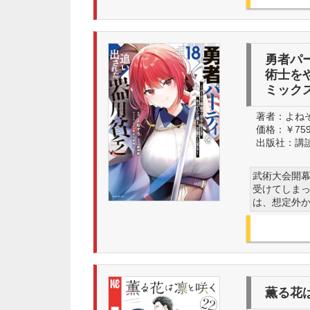
勇者パ
術士を
ミックス
著者：
よねぞ
価格：
￥75
出版社：
講
武術大会開
受けてしま
は、想定外
薫る花