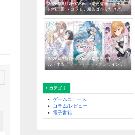
2026年8月7日のKindle発売漫画「魔王城
の料理番 ～コワモテ魔族ばかりだけど、
ホワイトな職場です～ 6巻」「魔女と傭兵
9巻」「信じていた仲間達にダンジョン奥
地で殺されかけたがギフト『無限ガチャ』
でレベル9999の仲間達を手に入れて元パ
ーティーメンバーと世界に復讐＆『ざま
ぁ！』します！ 23巻」など
2026年8月7日のKindle発売ライトノベ
ル・小説「ソードアート・オンライン マ
テリアル1 シュガーリィ・デイズ」「デス
ゲームに巻き込まれた山本さん、気ままに
ゲームバランスを崩壊させる 7巻」「男女
比1：5の世界でも普通に生きられると思
カテゴリ
った？6 ～激重感情な彼女たちが無自覚男
子に翻弄されたら～」など
ゲームニュース
コラム/レビュー
電子書籍