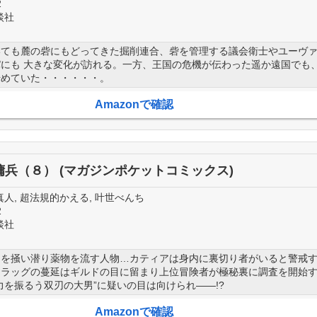
2
談社
いても麓の砦にもどってきた掘削連合、砦を管理する議会衛士やユーヴ
にも 大きな変化が訪れる。一方、王国の危機が伝わった遥か遠国でも
始めていた・・・・・・。
Amazonで確認
傭兵（８） (マガジンポケットコミックス)
人, 超法規的かえる, 叶世べんち
2
談社
目を掻い潜り薬物を流す人物…カティアは身内に裏切り者がいると警戒
ドラッグの蔓延はギルドの目に留まり上位冒険者が極秘裏に調査を開始
力を振るう双刃の大男”に疑いの目は向けられ――!?
Amazonで確認