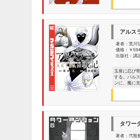
アルス
著者：
荒川弘
価格：
￥59
出版社：
講
玉座に忍び
する。パルス
ンに、魔に
タワー
著者：
弐瓶