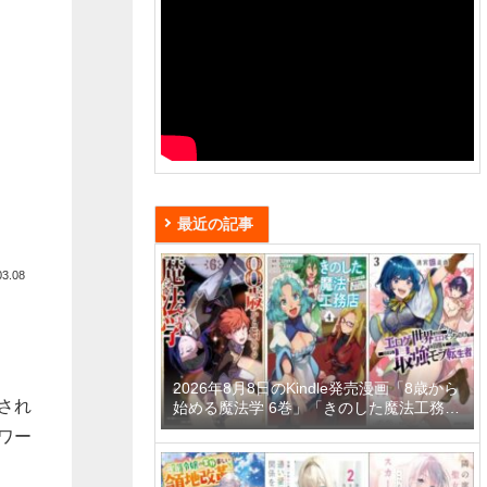
最近の記事
03.08
2026年8月8日のKindle発売漫画「8歳から
され
始める魔法学 6巻」「きのした魔法工務店
異世界工法で最強の家づくりを 4巻」「迷
ワー
宮狂走曲 3 ～エロゲ世界なのにエロそっ
ちのけでひたすら最強を目指すモブ転生者
～」など