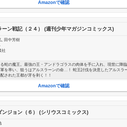
Amazonで確認
ラーン戦記（２４） (週刊少年マガジンコミックス)
, 田中芳樹
4
談社
寄る蛇の魔王。最強の王・アンドラゴラスの肉体を手に入れ、現世に降
軍を率い、狙うはアルスラーンの命…！ 蛇王討伐を決意したアルスラ
支配された王都が牙を剥く！！
Amazonで確認
ダンジョン（６） (シリウスコミックス)
勉