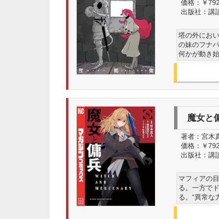
価格：
￥79
出版社：
講
塔の外にお
の妹のフナパ
何かが動き
魔女と
著者：
宮木真
価格：
￥79
出版社：
講
マフィアの
る。一方で
る。“異常な