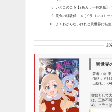
いとこのこ 5【2色カラー特別版】 
黄金の経験値 ４ (ドラゴンコミッ
よくわからないけれど異世界に転生
2
異世界の
著者：
剣 康
価格：
￥75
出版社：
KA
突如として大
は、正体不
め、ヒラク