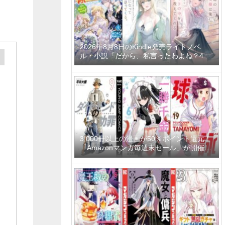
2026年8月8日のKindle発売ライトノベ
ル・小説「だから、私言ったわよね？4 ～
没落令嬢の案外楽しい領地改革～」「学園
一かわいい後輩の命の恩人になったら、通
い妻になって関係を迫ってくる。 2巻」
「隣の席の聖女様は俺にこっそりスカート
の中を教えてくれる」など
3,000冊以上の漫画が50％ポイント還元！
「Amazonマンガ毎週末セール」が開催
中、終了予定日は8月9日！