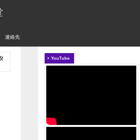
堂
連絡先
タ
YouTube