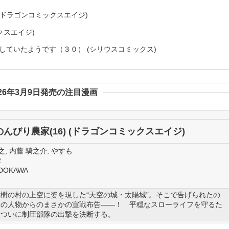
(ドラゴンコミックスエイジ)
クスエイジ)
していたようです（３０） (シリウスコミックス)
026年3月9日発売の注目漫画
んびり農家(16) (ドラゴンコミックスエイジ)
之, 内藤 騎之介, やすも
2
DOKAWA
樹の村の上空に姿を現した“天空の城・太陽城”。そこで告げられたの
明の人物からのまさかの宣戦布告――！ 平穏なスローライフを守るた
はついに制圧部隊の出撃を決断する。