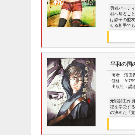
勇者パーテ
村へ帰るこ
は静子の盟
せる相手で
平和の国
著者：
濱田
価格：
￥75
出版社：
講
元戦闘工作
穏を享受す
の決めた「