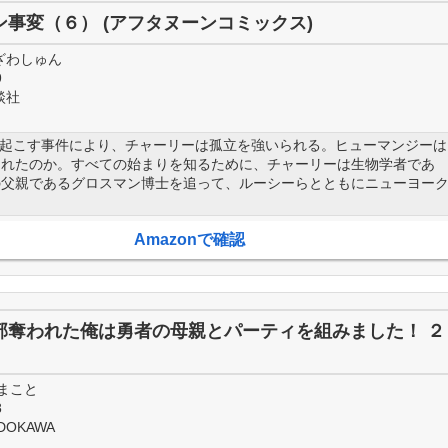
ン事変（６） (アフタヌーンコミックス)
ざわしゅん
9
談社
と起こす事件により、チャーリーは孤立を強いられる。ヒューマンジーは
されたのか。すべての始まりを知るために、チャーリーは生物学者であ
の父親であるグロスマン博士を追って、ルーシーらとともにニューヨー
Amazonで確認
部奪われた俺は勇者の母親とパーティを組みました！ ２
 まこと
8
DOKAWA