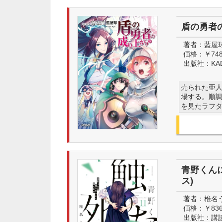
盾の勇者の
著者：
藍屋
価格：
￥74
出版社：
KA
売られた亜
場する。順
を見たラフタ
青野くん
ス)
著者：
椎名
価格：
￥83
出版社：
講