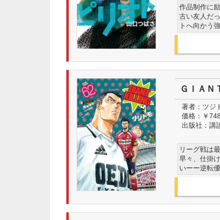
作品制作に
古い友人だ
トへ向かう
ＧＩＡＮ
著者：
ツジ
価格：
￥74
出版社：
講
リーグ戦は最
早々、仕掛け
いーー逆転優