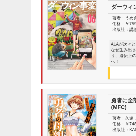
ダーウィ
著者：
うめ
価格：
￥75
出版社：
講
ALAが次々
なぜ生み出
り、遺伝上
へ！
勇者に全
(MFC)
著者：
久遠
価格：
￥74
出版社：
KA