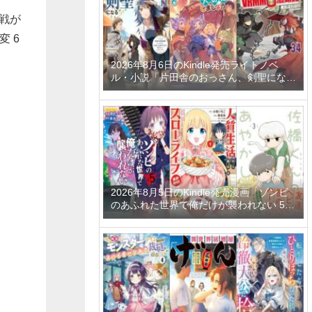
戦が
変 6
2026年8月6日のKindle発売ライトノベ
ル・小説「片田舎のおっさん、剣聖になる
11 ～ただの田舎の剣術師範だったのに、
大成した弟子たちが俺を放ってくれない件
～」「拾ったものは大切にしましょう ～
子狼に気に入られた男の転移物語～ 6巻」
「とあるおっさんのVRMMO活動記 34
巻」など
2026年8月5日のKindle発売漫画「ゾンビ
のあふれた世界で俺だけが襲われない 5
巻」「人質生活から始めるスローライフ
おかわり！ 1巻」「佐橋くんのあやかし日
和 3巻」など