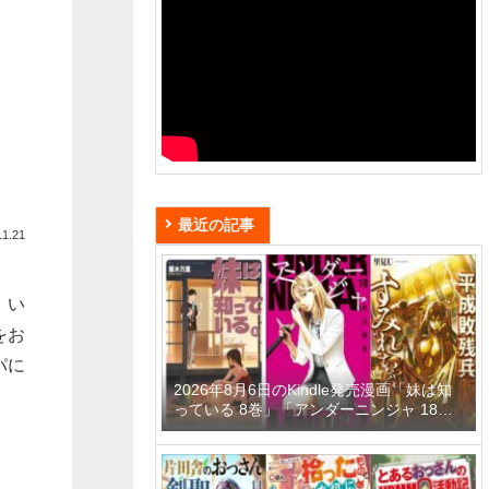
最近の記事
11.21
、い
をお
パに
2026年8月6日のKindle発売漫画「妹は知
っている 8巻」「アンダーニンジャ 18
巻」「平成敗残兵すみれちゃん 11巻」な
ど