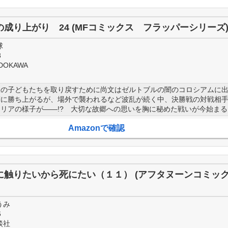
成り上がり 24 (MFコミックス フラッパーシリーズ
球
8
DOKAWA
人の子どもたちを取り戻すために尚文はゼルトブルの闇のコロシアムに
調に勝ち上がるが、場外で襲われるなど波乱が続く中、決勝戦の対戦相
リアの様子が――!? 大切な故郷への思いを胸に秘めた戦いが今始まる!
Amazonで確認
に触りたいから死にたい（１１） (アフタヌーンコミッ
うみ
6
談社