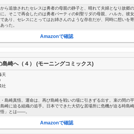
ィから追放されたセレスは勇者の母親の静子と、晴れて夫婦となり故郷
とに。そこで再会したのは勇者パーティの剣聖リダの母親、ハルカ。彼
友であり、セレスにとってはお姉さんのような存在だが、同時に想いを
もあった。
Amazonで確認
の島崎へ（４） (モーニングコミックス)
轟天
9
談社
員・島崎真悟。運命は、再び島崎を戦いの場に引きずる出す。束の間の
る島崎に迫る組織の追手。日本でできた大切な居場所に危機が迫る時島
覚悟」とは――。
Amazonで確認