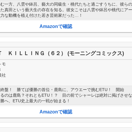
励む一方、八雲や鉢呂、藝大の同級生・桃代たちと過ごすうちに、彼ら
った真田という藝大生の存在を知る。彼女こそは八雲や鉢呂や桃代にア
強力な動機を植え付けた若き芸術家だった…！
Amazonで確認
Ｔ ＫＩＬＬＩＮＧ（６２） (モーニングコミックス)
トモ
8
談社
終盤！ 勝てば優勝の首位・鹿島に、アウエーで挑むETU！ 開始
るのは鹿島？それともETU！？ 目の前でシャーレは絶対に掲げさせ
勝へ、ETU史上最大の一戦が始まる！
Amazonで確認