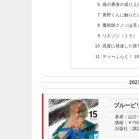
盾の勇者の成り上が
青野くんに触りた
魔術師クノンは見え
リエゾン（１５）
高度に発達した医
ディーふらぐ！ 1
20
ブルーピ
著者：
山口
価格：
￥75
出版社：
講