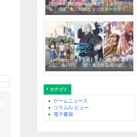
2026年8月5日のKindle発売ライトノベ
ル・小説「私、蜘蛛なモンスターをテイム
したので、スパイダーシルクで裁縫を頑張
ります！ 4巻」「異世界居酒屋「げん」三
杯目」「転生したらひとりぼっちだった
私、最強国の冷徹大公に拾われる～不愛想
な最強保護者のもとで、稀代の才能が花開
きました～」など
【Kindleセールまとめ】「ねこむすめ道草
日記」各77円、「続・魔法科高校の劣等
生 メイジアン・カンパニー」99円～
50%off、「ロード・エルメロイＩＩ世の
事件簿」110円～50%offなど
カテゴリ
ゲームニュース
コラム/レビュー
電子書籍