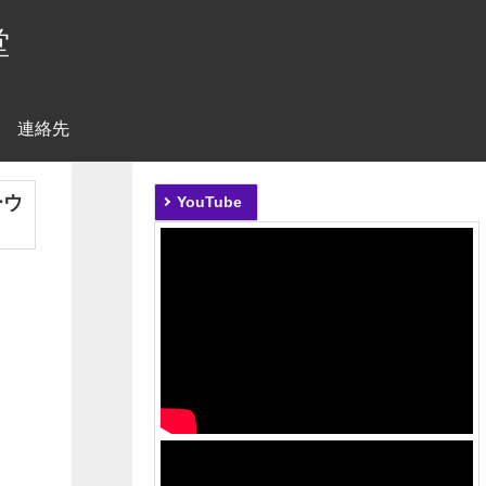
堂
連絡先
ーウ
YouTube