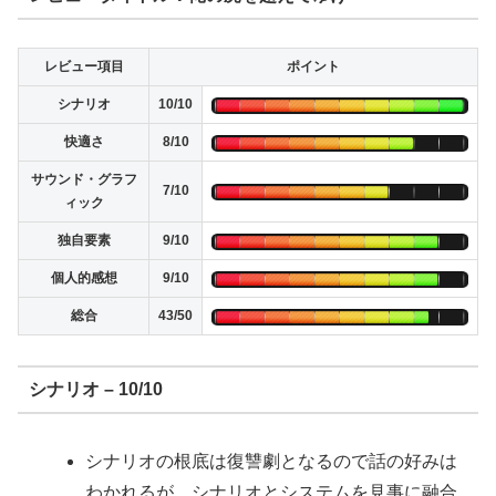
レビュー項目
ポイント
シナリオ
10/10
快適さ
8/10
サウンド・グラフ
7/10
ィック
独自要素
9/10
個人的感想
9/10
総合
43/50
シナリオ – 10/10
シナリオの根底は復讐劇となるので話の好みは
わかれるが、シナリオとシステムを見事に融合