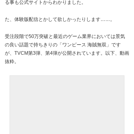
る事も公式サイトからわかりました。
た、体験版配信とかして欲しかったりします……。
受注段階で50万突破と最近のゲーム業界においては景気
の良い話題で持ちきりの「ワンピース 海賊無双」です
が、TVCM第3弾、第4弾が公開されています。以下、動画
抜粋。