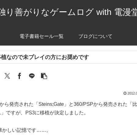
独り善がりなゲームログ with 電漫
電子書籍セール一覧
ブログについて
に移植なので未プレイの方にお奨めです
2012.
PSPから発売された「Steins;Gate」と360/PSPから発売された「
」ですが、PS3に移植が決定しました。
懐かしい記憶です……。