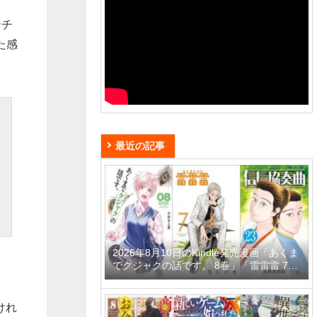
ンチ
た感
最近の記事
2026年8月10日のKindle発売漫画「あくま
でクジャクの話です。 8巻」「雷雷雷 7
巻」「信長協奏曲 23巻」など
けれ