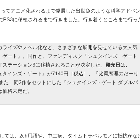
いってアニメ化されるまで発展した出世魚のような
科学アドベ
が、ついにPS3に移植されるまで行きました。行き着くところまで行っ
カライズやノベル化など、さまざまな展開を見せている大人気
・ゲート』。同作と、ファンディスク『シュタインズ・ゲート
イステーション3に移植されることが決定した。
発売日は、
ュタインズ・ゲート』が7140円［税込］、『比翼恋理のだーり
。また、同2作をセットにした『シュタインズ・ゲート ダブルパ
は価格未定だ。
しては、2ch用語や、中二病、タイムトラベルモノに抵抗がな