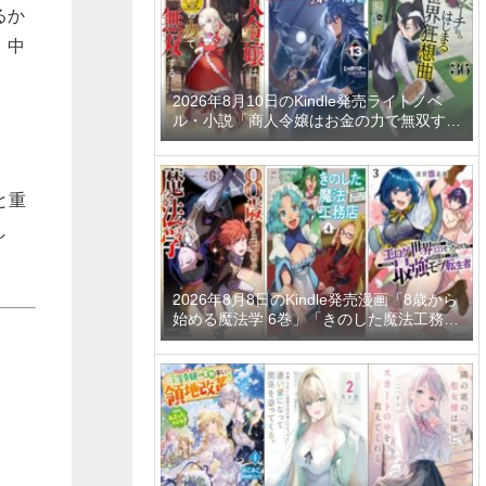
るか
、中
2026年8月10日のKindle発売ライトノベ
ル・小説「商人令嬢はお金の力で無双する
8巻」「新しいゲーム始めました。～使命
もないのに最強です？～ 13巻」「デスマ
ーチからはじまる異世界狂想曲 36巻」な
ど
と重
し
2026年8月8日のKindle発売漫画「8歳から
始める魔法学 6巻」「きのした魔法工務店
異世界工法で最強の家づくりを 4巻」「迷
宮狂走曲 3 ～エロゲ世界なのにエロそっ
ちのけでひたすら最強を目指すモブ転生者
～」など