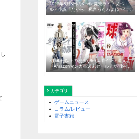
2026年8月8日のKindle発売ライトノベ
ル・小説「だから、私言ったわよね？4 ～
没落令嬢の案外楽しい領地改革～」「学園
一かわいい後輩の命の恩人になったら、通
い妻になって関係を迫ってくる。 2巻」
「隣の席の聖女様は俺にこっそりスカート
の中を教えてくれる」など
めし
3,000冊以上の漫画が50％ポイント還元！
「Amazonマンガ毎週末セール」が開催
中、終了予定日は8月9日！
カテゴリ
て
ゲームニュース
コラム/レビュー
電子書籍