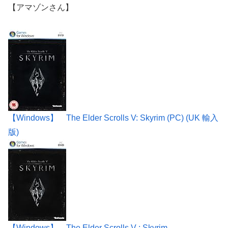
【アマゾンさん】
【Windows】 The Elder Scrolls V: Skyrim (PC) (UK 輸入
版)
【Windows】 The Elder Scrolls V : Skyrim