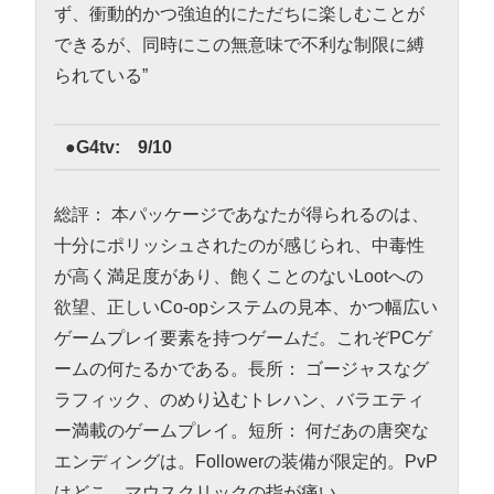
ず、衝動的かつ強迫的にただちに楽しむことが
できるが、同時にこの無意味で不利な制限に縛
られている”
●G4tv: 9/10
総評： 本パッケージであなたが得られるのは、
十分にポリッシュされたのが感じられ、中毒性
が高く満足度があり、飽くことのないLootへの
欲望、正しいCo-opシステムの見本、かつ幅広い
ゲームプレイ要素を持つゲームだ。これぞPCゲ
ームの何たるかである。長所： ゴージャスなグ
ラフィック、のめり込むトレハン、バラエティ
ー満載のゲームプレイ。短所： 何だあの唐突な
エンディングは。Followerの装備が限定的。PvP
はどこ。マウスクリックの指が痛い。