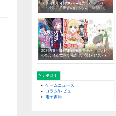
2026年8月6日のKindle発売ライトノベ
ル・小説「片田舎のおっさん、剣聖になる
11 ～ただの田舎の剣術師範だったのに、
大成した弟子たちが俺を放ってくれない件
～」「拾ったものは大切にしましょう ～
子狼に気に入られた男の転移物語～ 6巻」
「とあるおっさんのVRMMO活動記 34
巻」など
2026年8月5日のKindle発売漫画「ゾンビ
のあふれた世界で俺だけが襲われない 5
巻」「人質生活から始めるスローライフ
おかわり！ 1巻」「佐橋くんのあやかし日
和 3巻」など
カテゴリ
ゲームニュース
コラム/レビュー
電子書籍