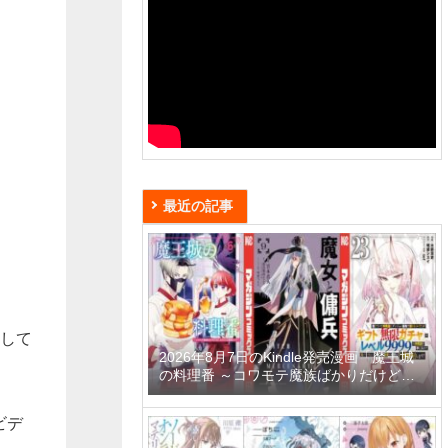
最近の記事
介して
2026年8月7日のKindle発売漫画「魔王城
の料理番 ～コワモテ魔族ばかりだけど、
ホワイトな職場です～ 6巻」「魔女と傭兵
9巻」「信じていた仲間達にダンジョン奥
ビデ
地で殺されかけたがギフト『無限ガチャ』
でレベル9999の仲間達を手に入れて元パ