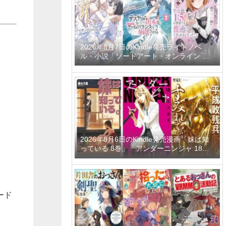
ーティーメンバーと世界に復讐＆『ざま
ぁ！』します！ 23巻」など
2026年8月7日のKindle発売ライトノベ
ル・小説「ソードアート・オンライン マ
テリアル1 シュガーリィ・デイズ」「デス
ゲームに巻き込まれた山本さん、気ままに
ゲームバランスを崩壊させる 7巻」「男女
比1：5の世界でも普通に生きられると思
った？6 ～激重感情な彼女たちが無自覚男
子に翻弄されたら～」など
2026年8月6日のKindle発売漫画「妹は知
っている 8巻」「アンダーニンジャ 18
巻」「平成敗残兵すみれちゃん 11巻」な
ど
ード