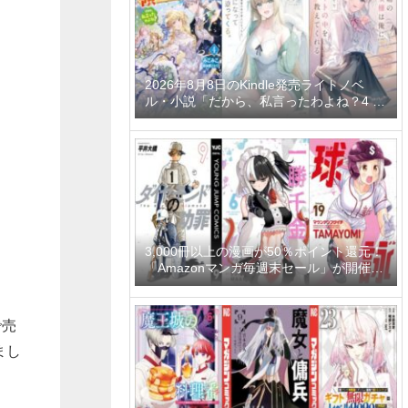
2026年8月8日のKindle発売ライトノベ
ル・小説「だから、私言ったわよね？4 ～
没落令嬢の案外楽しい領地改革～」「学園
一かわいい後輩の命の恩人になったら、通
い妻になって関係を迫ってくる。 2巻」
「隣の席の聖女様は俺にこっそりスカート
の中を教えてくれる」など
3,000冊以上の漫画が50％ポイント還元！
「Amazonマンガ毎週末セール」が開催
中、終了予定日は8月9日！
で売
まし