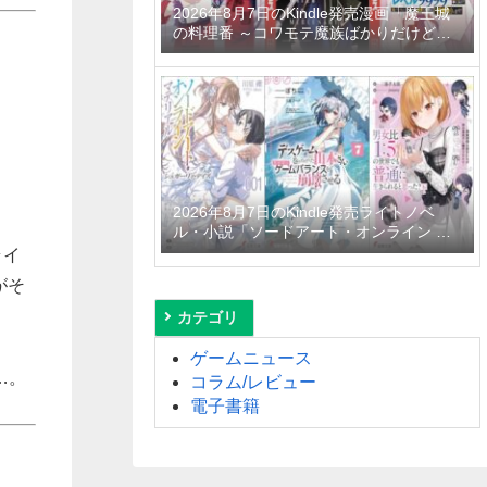
2026年8月7日のKindle発売漫画「魔王城
の料理番 ～コワモテ魔族ばかりだけど、
ホワイトな職場です～ 6巻」「魔女と傭兵
9巻」「信じていた仲間達にダンジョン奥
地で殺されかけたがギフト『無限ガチャ』
でレベル9999の仲間達を手に入れて元パ
ーティーメンバーと世界に復讐＆『ざま
ぁ！』します！ 23巻」など
2026年8月7日のKindle発売ライトノベ
ル・小説「ソードアート・オンライン マ
テリアル1 シュガーリィ・デイズ」「デス
ライ
ゲームに巻き込まれた山本さん、気ままに
がそ
ゲームバランスを崩壊させる 7巻」「男女
比1：5の世界でも普通に生きられると思
カテゴリ
った？6 ～激重感情な彼女たちが無自覚男
子に翻弄されたら～」など
ゲームニュース
…。
コラム/レビュー
電子書籍