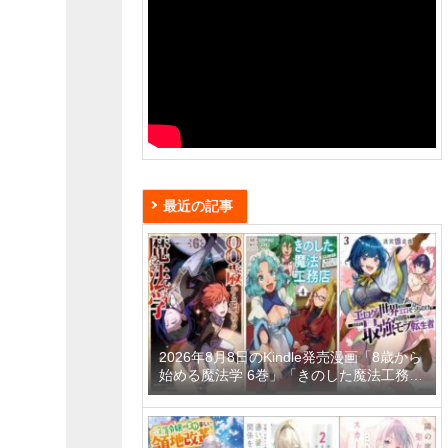
最近の記事
2026年8月8日のKindle発売漫画「8歳から
始める魔法学 6巻」「きのした魔法工務店
異世界工法で最強の家づくりを 4巻」「迷
宮狂走曲 3 ～エロゲ世界なのにエロそっ
ちのけでひたすら最強を目指すモブ転生者
～」など