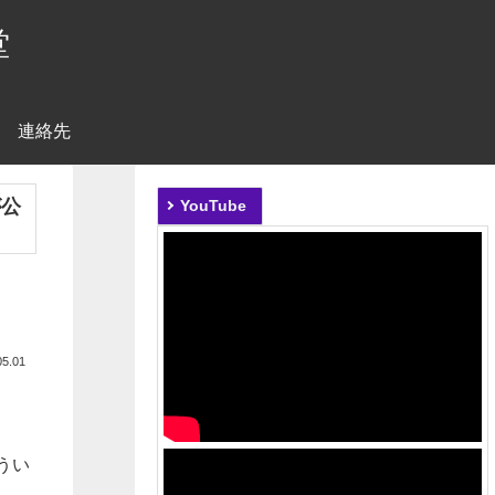
堂
連絡先
が公
YouTube
05.01
うい