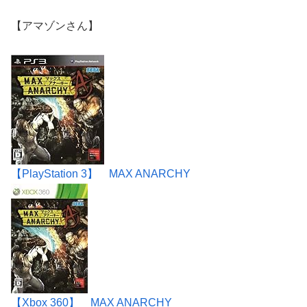
【アマゾンさん】
【PlayStation 3】 MAX ANARCHY
【Xbox 360】 MAX ANARCHY