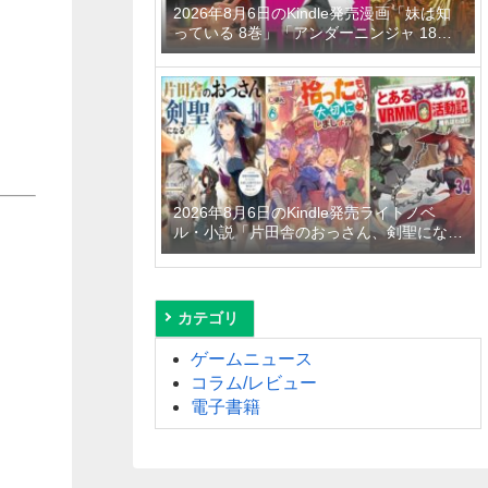
2026年8月6日のKindle発売漫画「妹は知
っている 8巻」「アンダーニンジャ 18
巻」「平成敗残兵すみれちゃん 11巻」な
ど
2026年8月6日のKindle発売ライトノベ
ル・小説「片田舎のおっさん、剣聖になる
11 ～ただの田舎の剣術師範だったのに、
大成した弟子たちが俺を放ってくれない件
～」「拾ったものは大切にしましょう ～
子狼に気に入られた男の転移物語～ 6巻」
カテゴリ
「とあるおっさんのVRMMO活動記 34
巻」など
ゲームニュース
コラム/レビュー
電子書籍