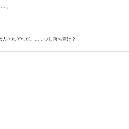
……。
は人それぞれだ。……少し落ち着け？