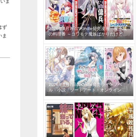
ていま
はず
2026年8月7日のKindle発売漫画「魔王城
の料理番 ～コワモテ魔族ばかりだけど、
いま
ホワイトな職場です～ 6巻」「魔女と傭兵
9巻」「信じていた仲間達にダンジョン奥
地で殺されかけたがギフト『無限ガチャ』
でレベル9999の仲間達を手に入れて元パ
ーティーメンバーと世界に復讐＆『ざま
ぁ！』します！ 23巻」など
2026年8月7日のKindle発売ライトノベ
ル・小説「ソードアート・オンライン マ
テリアル1 シュガーリィ・デイズ」「デス
ゲームに巻き込まれた山本さん、気ままに
ゲームバランスを崩壊させる 7巻」「男女
比1：5の世界でも普通に生きられると思
った？6 ～激重感情な彼女たちが無自覚男
子に翻弄されたら～」など