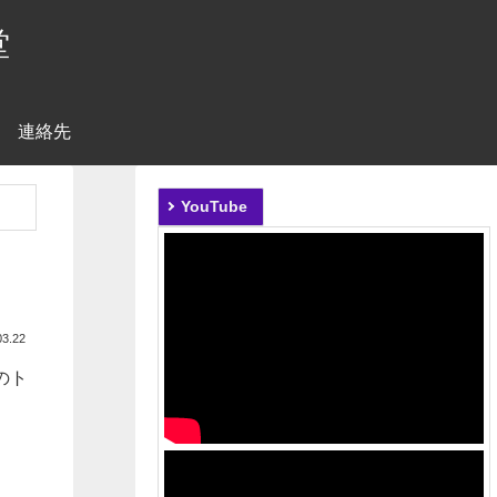
堂
連絡先
YouTube
03.22
のト