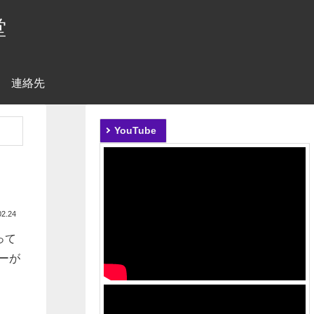
堂
連絡先
YouTube
02.24
って
ラーが