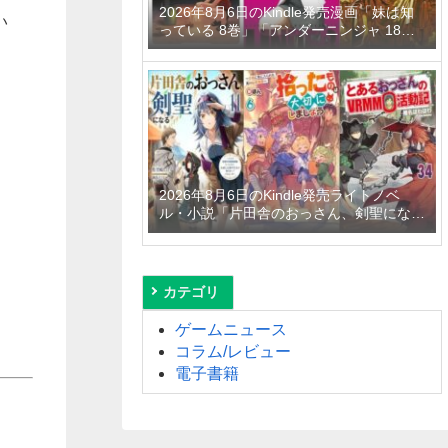
2026年8月6日のKindle発売漫画「妹は知
い
っている 8巻」「アンダーニンジャ 18
巻」「平成敗残兵すみれちゃん 11巻」な
ど
2026年8月6日のKindle発売ライトノベ
ル・小説「片田舎のおっさん、剣聖になる
11 ～ただの田舎の剣術師範だったのに、
大成した弟子たちが俺を放ってくれない件
～」「拾ったものは大切にしましょう ～
子狼に気に入られた男の転移物語～ 6巻」
カテゴリ
「とあるおっさんのVRMMO活動記 34
巻」など
ゲームニュース
コラム/レビュー
電子書籍