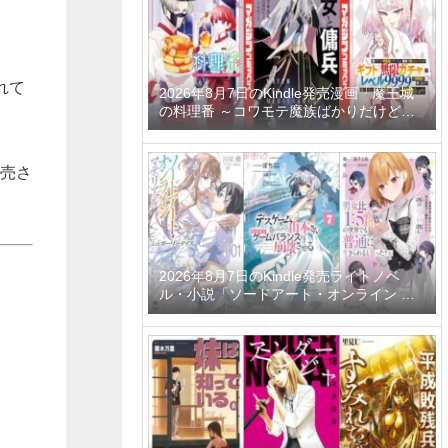
れて
2026年8月7日のKindle発売漫画「魔王城
の料理番 ～コワモテ魔族ばかりだけど、
ホワイトな職場です～ 6巻」「魔女と傭兵
9巻」「信じていた仲間達にダンジョン奥
地で殺されかけたがギフト『無限ガチャ』
発売さ
でレベル9999の仲間達を手に入れて元パ
ーティーメンバーと世界に復讐＆『ざま
ぁ！』します！ 23巻」など
2026年8月7日のKindle発売ライトノベ
ル・小説「ソードアート・オンライン マ
テリアル1 シュガーリィ・デイズ」「デス
ゲームに巻き込まれた山本さん、気ままに
ゲームバランスを崩壊させる 7巻」「男女
比1：5の世界でも普通に生きられると思
った？6 ～激重感情な彼女たちが無自覚男
子に翻弄されたら～」など