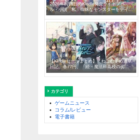
2026年8月5日のKindle発売ライトノベ
ル・小説「私、蜘蛛なモンスターをテイム
したので、スパイダーシルクで裁縫を頑張
ります！ 4巻」「異世界居酒屋「げん」三
杯目」「転生したらひとりぼっちだった
私、最強国の冷徹大公に拾われる～不愛想
な最強保護者のもとで、稀代の才能が花開
きました～」など
【Kindleセールまとめ】「ねこむすめ道草
日記」各77円、「続・魔法科高校の劣等
生 メイジアン・カンパニー」99円～
50%off、「ロード・エルメロイＩＩ世の
事件簿」110円～50%offなど
カテゴリ
ゲームニュース
コラム/レビュー
電子書籍