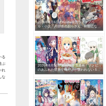
2026年8月6日のKindle発売ライトノベ
ル・小説「片田舎のおっさん、剣聖になる
11 ～ただの田舎の剣術師範だったのに、
大成した弟子たちが俺を放ってくれない件
～」「拾ったものは大切にしましょう ～
子狼に気に入られた男の転移物語～ 6巻」
「とあるおっさんのVRMMO活動記 34
巻」など
いる
遊ぶ
2026年8月5日のKindle発売漫画「ゾンビ
のあふれた世界で俺だけが襲われない 5
かれ
巻」「人質生活から始めるスローライフ
んな
おかわり！ 1巻」「佐橋くんのあやかし日
和 3巻」など