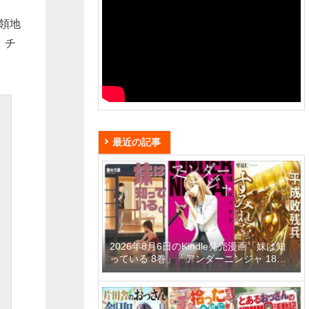
る領地
、チ
最近の記事
2026年8月6日のKindle発売漫画「妹は知
っている 8巻」「アンダーニンジャ 18
巻」「平成敗残兵すみれちゃん 11巻」な
ど