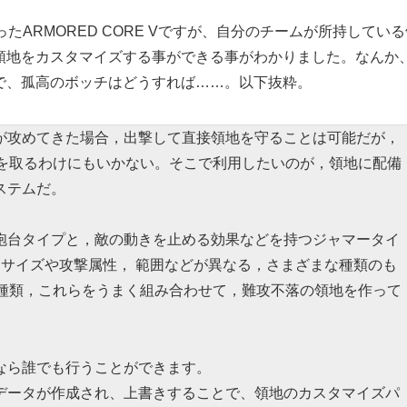
たARMORED CORE Vですが、自分のチームが所持してい
領地をカスタマイズする事ができる事がわかりました。なんか
で、孤高のボッチはどうすれば……。以下抜粋。
が攻めてきた場合，出撃して直接領地を守ることは可能だが，
制を取るわけにもいかない。そこで利用したいのが，領地に配備
ステムだ。
台タイプと，敵の動きを止める効果などを持つジャマータイ
，サイズや攻撃属性， 範囲などが異なる，さまざまな種類のも
0種類，これらをうまく組み合わせて，難攻不落の領地を作って
なら誰でも行うことができます。
データが作成され、上書きすることで、領地のカスタマイズパ