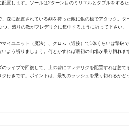
に配置します。ソールは2ターン目のミリエルとダブルをする
で、森に配置されている剣を持った敵に銀の槍でアタック。タ
来つつ、残りの敵がフレデリクに集中するように祈って下さい。
やマイユニット（魔法）、クロム（近接）で1体くらいは撃破
ないよう祈りましょう。何とかすれば最初の山場が乗り切れま
ズのライブで回復して、上の砦にフレデリクを配置すれば勝て
リク行きです。ポイントは、最初のラッシュを乗り切れるかど