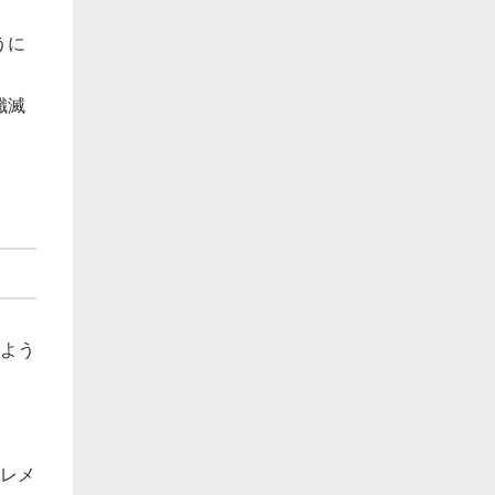
うに
殲滅
るよう
ワレメ