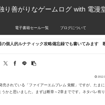
独り善がりなゲームログ with 電漫
電子書籍セール一覧
ブログについて
醒の個人的ルナティック攻略備忘録でも書いてみます 
2012.
発売されている「ファイアーエムブレム 覚醒」ですが、たまに
ようかと思いました。まずは断章～2章までです。ネタバレ有