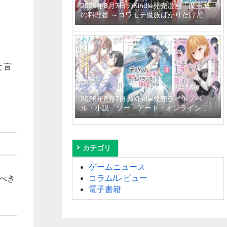
2026年8月7日のKindle発売漫画「魔王城
の料理番 ～コワモテ魔族ばかりだけど、
ホワイトな職場です～ 6巻」「魔女と傭兵
9巻」「信じていた仲間達にダンジョン奥
地で殺されかけたがギフト『無限ガチャ』
でレベル9999の仲間達を手に入れて元パ
ーティーメンバーと世界に復讐＆『ざま
と言
ぁ！』します！ 23巻」など
2026年8月7日のKindle発売ライトノベ
ル・小説「ソードアート・オンライン マ
テリアル1 シュガーリィ・デイズ」「デス
ゲームに巻き込まれた山本さん、気ままに
ゲームバランスを崩壊させる 7巻」「男女
比1：5の世界でも普通に生きられると思
カテゴリ
った？6 ～激重感情な彼女たちが無自覚男
子に翻弄されたら～」など
ゲームニュース
コラム/レビュー
べき
電子書籍