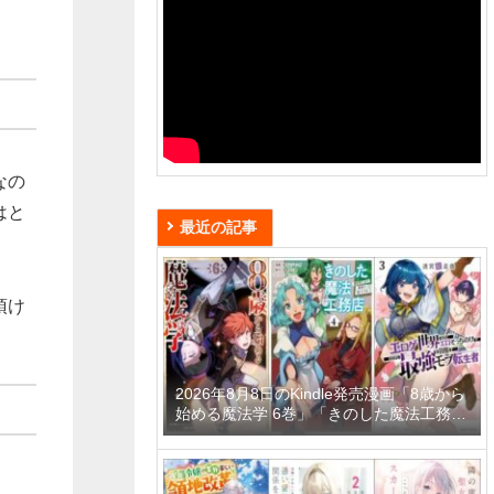
なの
はと
最近の記事
頂け
2026年8月8日のKindle発売漫画「8歳から
始める魔法学 6巻」「きのした魔法工務店
異世界工法で最強の家づくりを 4巻」「迷
宮狂走曲 3 ～エロゲ世界なのにエロそっ
ちのけでひたすら最強を目指すモブ転生者
～」など