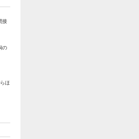
間接
銅の
たらほ