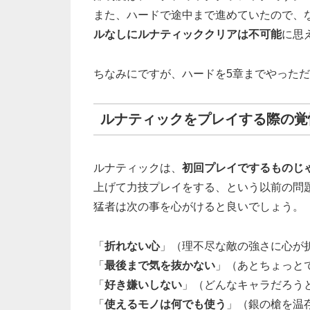
また、ハードで途中まで進めていたので、
ルなしにルナティッククリアは不可能
に思
ちなみにですが、ハードを5章までやった
ルナティックをプレイする際の覚
ルナティックは、
初回プレイでするものじ
上げて力技プレイをする、という以前の問
猛者は次の事を心がけると良いでしょう。
「
折れない心
」（理不尽な敵の強さに心が
「
最後まで気を抜かない
」（あとちょっと
「
好き嫌いしない
」（どんなキャラだろう
「
使えるモノは何でも使う
」（銀の槍を温