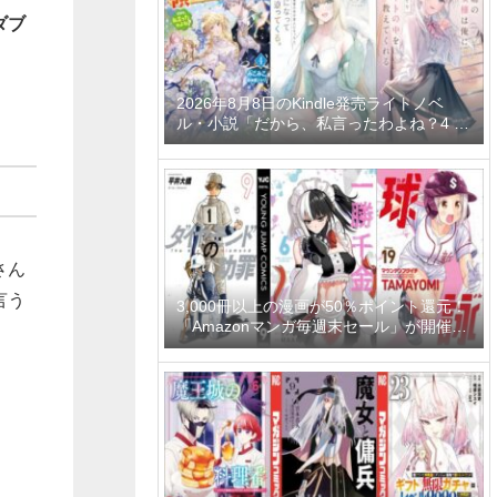
ダブ
2026年8月8日のKindle発売ライトノベ
ル・小説「だから、私言ったわよね？4 ～
没落令嬢の案外楽しい領地改革～」「学園
一かわいい後輩の命の恩人になったら、通
い妻になって関係を迫ってくる。 2巻」
「隣の席の聖女様は俺にこっそりスカート
の中を教えてくれる」など
さん
言う
3,000冊以上の漫画が50％ポイント還元！
「Amazonマンガ毎週末セール」が開催
中、終了予定日は8月9日！