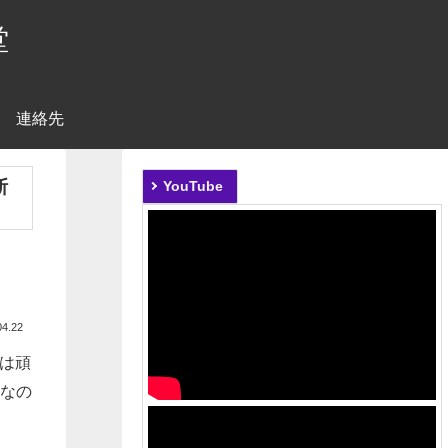
堂
連絡先
断
YouTube
04.22
は頑
りなの