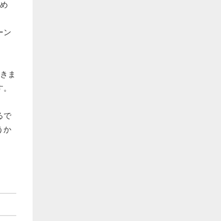
ため
ーン
できま
す。
るで
うか