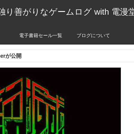
独り善がりなゲームログ with 電漫
電子書籍セール一覧
ブログについて
lerが公開