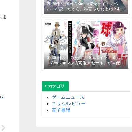
2026年8月8日のKindle発売ライトノベ
ル・小説「だから、私言ったわよね？4 ～
没落令嬢の案外楽しい領地改革～」「学園
れま
一かわいい後輩の命の恩人になったら、通
い妻になって関係を迫ってくる。 2巻」
「隣の席の聖女様は俺にこっそりスカート
の中を教えてくれる」など
3,000冊以上の漫画が50％ポイント還元！
「Amazonマンガ毎週末セール」が開催
中、終了予定日は8月9日！
カテゴリ
ゲームニュース
年7
コラム/レビュー
電子書籍