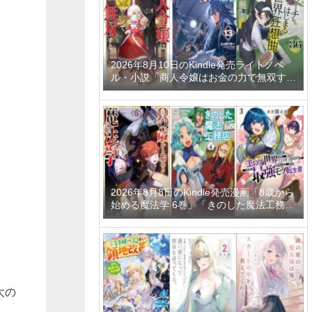
2026年8月10日のKindle発売ライトノベ
ル・小説「商人令嬢はお金の力で無双する
8巻」「新しいゲーム始めました。～使命
もないのに最強です？～ 13巻」「デスマ
ーチからはじまる異世界狂想曲 36巻」な
ど
2026年8月8日のKindle発売漫画「8歳から
始める魔法学 6巻」「きのした魔法工務店
異世界工法で最強の家づくりを 4巻」「迷
宮狂走曲 3 ～エロゲ世界なのにエロそっ
ちのけでひたすら最強を目指すモブ転生者
～」など
大の