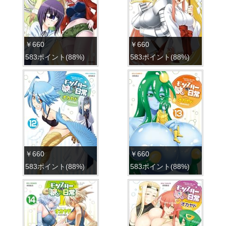
￥660
￥660
583ポイント(88%)
583ポイント(88%)
￥660
￥660
583ポイント(88%)
583ポイント(88%)