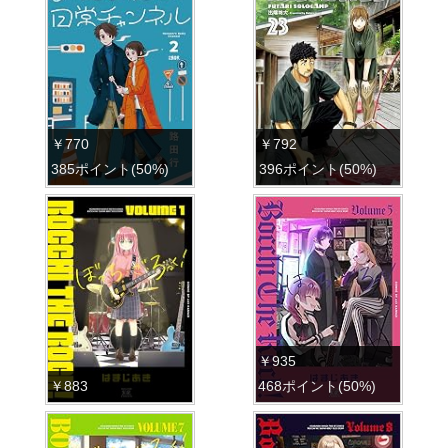
￥770
￥792
385ポイント(50%)
396ポイント(50%)
￥935
￥883
468ポイント(50%)