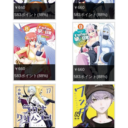
￥660
￥660
583ポイント(88%)
583ポイント(88%)
￥660
￥660
583ポイント(88%)
583ポイント(88%)