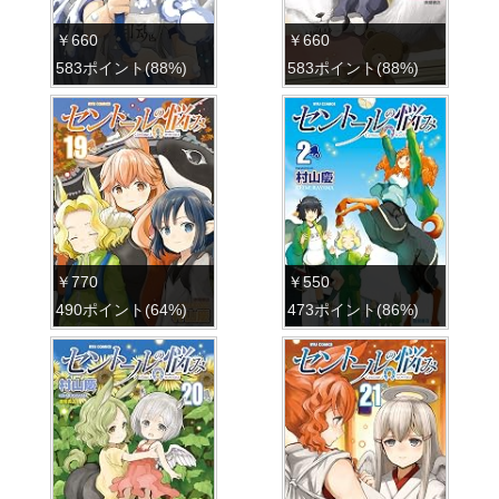
￥660
￥660
583ポイント(88%)
583ポイント(88%)
￥770
￥550
490ポイント(64%)
473ポイント(86%)