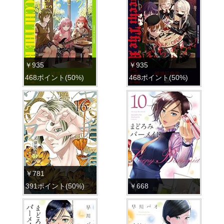
￥935
￥935
468ポイント(50%)
468ポイント(50%)
￥781
391ポイント(50%)
￥668