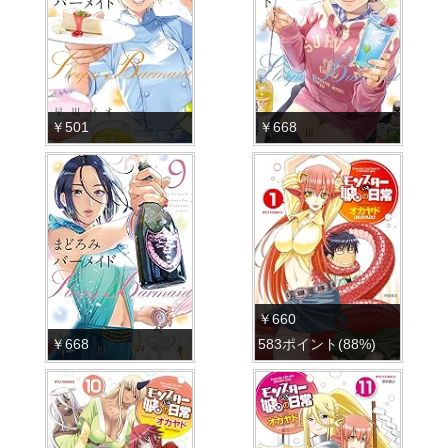
￥501
￥668
￥660
￥668
583ポイント(88%)