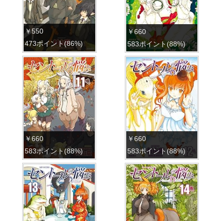
￥550
￥660
473ポイント(86%)
583ポイント(88%)
￥660
￥660
583ポイント(88%)
583ポイント(88%)