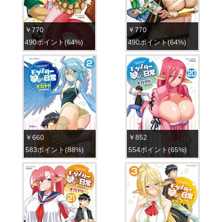
￥770
￥770
490ポイント(64%)
490ポイント(64%)
￥660
￥852
583ポイント(88%)
554ポイント(65%)