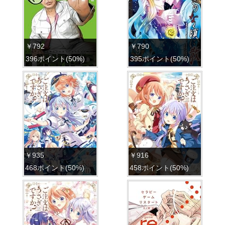
￥792
￥790
396ポイント(50%)
395ポイント(50%)
￥935
￥916
468ポイント(50%)
458ポイント(50%)