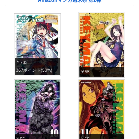
Amazonマンガ週末祭 第2弾
￥733
367ポイント(50%)
￥55
￥55
￥55