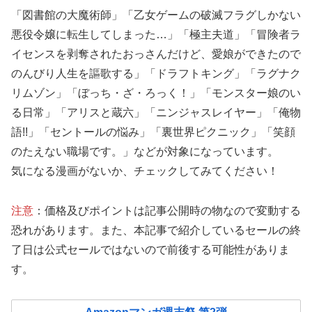
「図書館の大魔術師」「乙女ゲームの破滅フラグしかない
悪役令嬢に転生してしまった…」「極主夫道」「冒険者ラ
イセンスを剥奪されたおっさんだけど、愛娘ができたので
のんびり人生を謳歌する」「ドラフトキング」「ラグナク
リムゾン」「ぼっち・ざ・ろっく！」「モンスター娘のい
る日常」「アリスと蔵六」「ニンジャスレイヤー」「俺物
語!!」「セントールの悩み」「裏世界ピクニック」「笑顔
のたえない職場です。」などが対象になっています。
気になる漫画がないか、チェックしてみてください！
注意
：価格及びポイントは記事公開時の物なので変動する
恐れがあります。また、本記事で紹介しているセールの終
了日は公式セールではないので前後する可能性がありま
す。