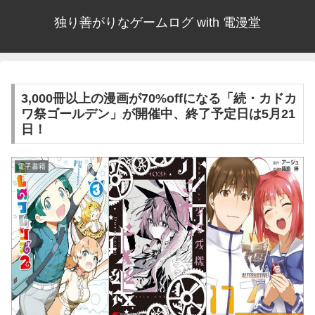
独り善がりなゲームログ with 電漫堂
3,000冊以上の漫画が70%offになる「続・カドカ
ワ祭ゴールデン」が開催中、終了予定日は5月21
日！
電子書籍