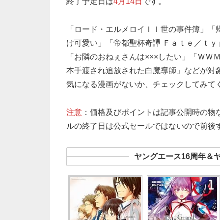
終了予定日は
4月14日
です。
「ロード・エルメロイＩＩ世の事件簿」「
け可愛い」「帝都聖杯奇譚 Ｆａｔｅ／ｔｙｐｅ Ｒｅｄｌ
「お隣のおねぇさんは×××したい」「ＷＷＭ
本手渡され追放された白魔導師」などが対
気になる漫画がないか、チェックしてみて
注意
：価格及びポイントは記事公開時の物
ルの終了日は公式セールではないので前後
ヤングエース16周年＆