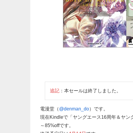
追記
：本セールは終了しました。
電漫堂（
@denman_do
）です。
現在Kindleで「ヤングエース16周年＆ヤ
～85%offです。