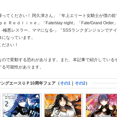
帰ってください！ 阿久津さん」「年上エリート女騎士が僕の前
ｉｎｅ」「Fate/stay night」「Fate/Grand Order
 -極悪レスラー、ママになる-」「SSSランクダンジョンでナ
象になっています。
ください！
なので変動する恐れがあります。また、本記事で紹介している
する可能性があります。
ヤングエースＵＰ10周年フェア（
その1
｜
その2
）