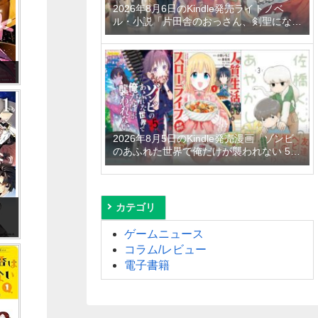
2026年8月6日のKindle発売ライトノベ
ル・小説「片田舎のおっさん、剣聖になる
11 ～ただの田舎の剣術師範だったのに、
大成した弟子たちが俺を放ってくれない件
～」「拾ったものは大切にしましょう ～
子狼に気に入られた男の転移物語～ 6巻」
「とあるおっさんのVRMMO活動記 34
巻」など
2026年8月5日のKindle発売漫画「ゾンビ
のあふれた世界で俺だけが襲われない 5
巻」「人質生活から始めるスローライフ
おかわり！ 1巻」「佐橋くんのあやかし日
和 3巻」など
カテゴリ
ゲームニュース
コラム/レビュー
電子書籍