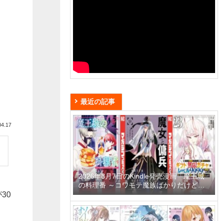
最近の記事
04.17
2026年8月7日のKindle発売漫画「魔王城
の料理番 ～コワモテ魔族ばかりだけど、
ホワイトな職場です～ 6巻」「魔女と傭兵
30
9巻」「信じていた仲間達にダンジョン奥
地で殺されかけたがギフト『無限ガチャ』
でレベル9999の仲間達を手に入れて元パ