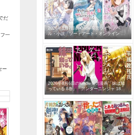
ーティーメンバーと世界に復讐＆『ざま
ぁ！』します！ 23巻」など
でだ
」
2026年8月7日のKindle発売ライトノベ
ル・小説「ソードアート・オンライン マ
イフ一
テリアル1 シュガーリィ・デイズ」「デス
ゲームに巻き込まれた山本さん、気ままに
ゲームバランスを崩壊させる 7巻」「男女
比1：5の世界でも普通に生きられると思
った？6 ～激重感情な彼女たちが無自覚男
子に翻弄されたら～」など
セー
2026年8月6日のKindle発売漫画「妹は知
っている 8巻」「アンダーニンジャ 18
巻」「平成敗残兵すみれちゃん 11巻」な
ど