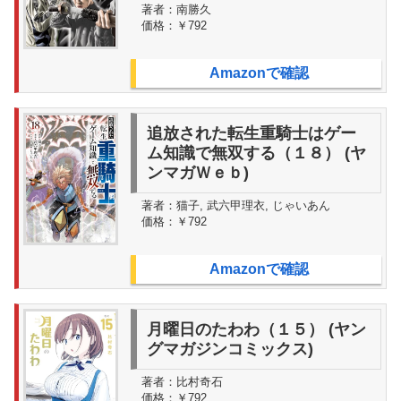
著者：
南勝久
価格：
￥792
Amazonで確認
追放された転生重騎士はゲー
ム知識で無双する（１８） (ヤ
ンマガＷｅｂ)
著者：
猫子, 武六甲理衣, じゃいあん
価格：
￥792
Amazonで確認
月曜日のたわわ（１５） (ヤン
グマガジンコミックス)
著者：
比村奇石
価格：
￥792