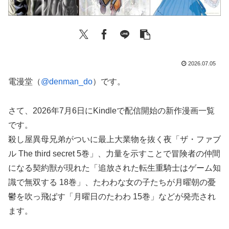
2026.07.05
電漫堂（
@denman_do
）です。
さて、2026年7月6日にKindleで配信開始の新作漫画一覧
です。
殺し屋異母兄弟がついに最上大業物を抜く夜「ザ・ファブ
ル The third secret 5巻」、力量を示すことで冒険者の仲間
になる契約獣が現れた「追放された転生重騎士はゲーム知
識で無双する 18巻」、たわわな女の子たちが月曜朝の憂
鬱を吹っ飛ばす「月曜日のたわわ 15巻」などが発売され
ます。