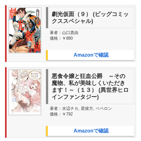
劇光仮面（９） (ビッグコミッ
クススペシャル)
著者：
山口貴由
価格：
￥880
Amazonで確認
悪食令嬢と狂血公爵 ～その
魔物、私が美味しくいただき
ます！～（１３） (異世界ヒロ
インファンタジー)
著者：
水辺チカ, 星彼方, ペペロン
価格：
￥792
Amazonで確認