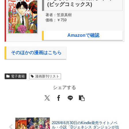
(ビッグコミックス)
著者：
笠原真樹
価格：
￥759
Amazonで確認
そのほかの漫画はこちら
電子書籍
漫画新刊リスト
シェアする
2026年6月30日のKindle発売ライトノベ
ル・小説「Dジェネシス ダンジョンが出