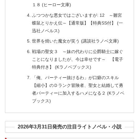
１８ (ヒーロー文庫)
ふつつかな悪女ではございますが: 12 ～雛宮
蝶鼠とりかえ伝～【通常版】【特典SS付】 (一
迅社ノベルス)
世界を焼いた魔女が笑う (講談社ラノベ文庫)
戦場の聖女３ ～妹の代わりに公爵騎士に嫁ぐ
ことになりましたが、今は幸せです～ 【電子
特典付き】 (Kラノベブックス)
「俺、パーティー抜けるわ」が口癖のスキル
【縮小】のＤランク冒険者、聖女と結婚して勇
者パーティーに加入するハメになる２ (Kラノベ
ブックス)
2026年3月31日発売の注目ライトノベル・小説