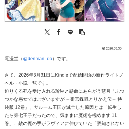
2026.03.30
電漫堂（
@denman_do
）です。
さて、2026年3月31日にKindleで配信開始の新作ライトノ
ベル・小説一覧です。
迫りくる死を受け入れる玲琳と懸命にあらがう慧月「ふつ
つかな悪女ではございますが ～雛宮蝶鼠とりかえ伝～ 特
装版 12巻」、サルーム王国が滅亡した原因とは「転生し
たら第七王子だったので、気ままに魔術を極めます 11
巻」、敵の魔の手がラヴィアに伸びていた「察知されない