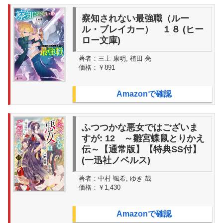
察知されない最強職（ルー
ル・ブレイカー） １８ (ヒー
ロー文庫)
著者：
三上 康明, 植田 亮
価格：
￥891
Amazonで確認
ふつつかな悪女ではございま
すが: 12 ～雛宮蝶鼠とりかえ
伝～【通常版】【特典SS付】
(一迅社ノベルス)
著者：
中村 颯希, ゆき 哉
価格：
￥1,430
Amazonで確認