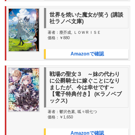
世界を焼いた魔女が笑う (講談
社ラノベ文庫)
著者：
塵芥成, ＬＯＷＲＩＳＥ
価格：
￥880
Amazonで確認
戦場の聖女３ ～妹の代わり
に公爵騎士に嫁ぐことになり
ましたが、今は幸せです～
【電子特典付き】 (Kラノベブ
ックス)
著者：
鬱沢色素, 呱々唄七つ
価格：
￥1,650
Amazonで確認