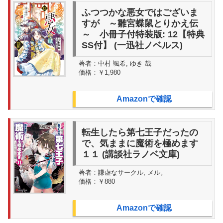
ふつつかな悪女ではございま
すが ～雛宮蝶鼠とりかえ伝
～ 小冊子付特装版: 12【特典
SS付】 (一迅社ノベルス)
著者：
中村 颯希, ゆき 哉
価格：
￥1,980
Amazonで確認
転生したら第七王子だったの
で、気ままに魔術を極めます
１１ (講談社ラノベ文庫)
著者：
謙虚なサークル, メル。
価格：
￥880
Amazonで確認