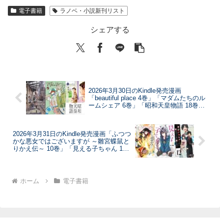
電子書籍
ラノベ・小説新刊リスト
シェアする
2026年3月30日のKindle発売漫画
「beautiful place 4巻」「マダムたちのル
ームシェア 6巻」「昭和天皇物語 18巻」
など
2026年3月31日のKindle発売漫画「ふつつ
かな悪女ではございますが ～雛宮蝶鼠と
りかえ伝～ 10巻」「見える子ちゃん 14
巻」「俺の死亡フラグが留まるところを
知らない 12巻」など
ホーム
電子書籍